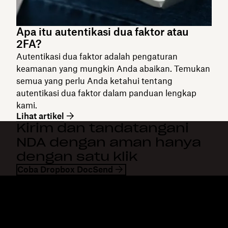
Apa itu autentikasi dua faktor atau
2FA?
Autentikasi dua faktor adalah pengaturan
keamanan yang mungkin Anda abaikan. Temukan
semua yang perlu Anda ketahui tentang
autentikasi dua faktor dalam panduan lengkap
kami.
Lihat artikel
Kirim dan tandatangani
NDA dengan aman hanya
dengan satu klik
Coba Dropbox DocSend
Dropbox
Produk
Aplikasi desktop
Plus
Aplikasi mobile
Professional
Integrasi
Business
Fitur
Enterprise