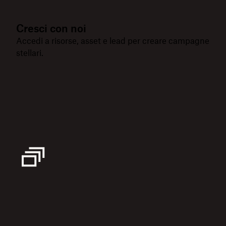
Cresci con noi
Accedi a risorse, asset e lead per creare campagne
stellari.