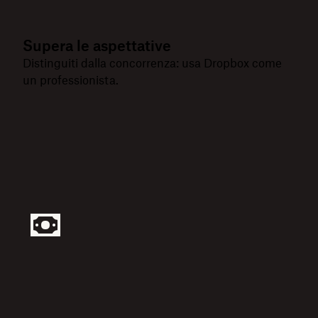
Supera le aspettative
Distinguiti dalla concorrenza: usa Dropbox come
un professionista.