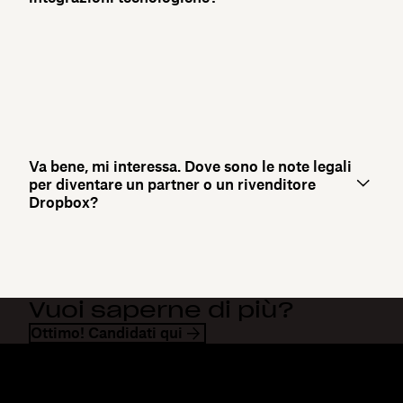
Va bene, mi interessa. Dove sono le note legali
per diventare un partner o un rivenditore
Dropbox?
Vuoi saperne di più?
Ottimo! Candidati qui
Dropbox
Prodotti
Applicazione desktop
Plus
App mobile
Professional