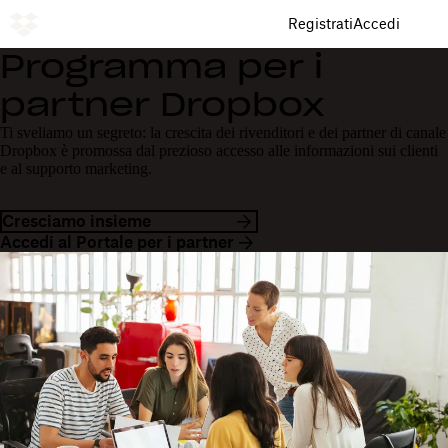
Registrati
Accedi
Programma per i
partner Dropbox
Ti sveliamo un segreto: la crescita dei rivenditori e dei partner di canale
Dropbox è promossa dal prezioso accesso alle informazioni sui clienti
e al supporto marketing.
Cresciamo insieme
Accedi al Portale per i partner