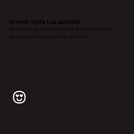
Investi nella tua azienda
Assicurati un fatturato fino a 6 volte superiore
grazie a un'ampia gamma di servizi.