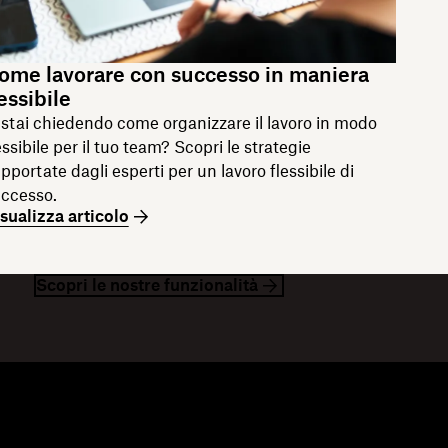
ome lavorare con successo in maniera
lessibile
 stai chiedendo come organizzare il lavoro in modo
essibile per il tuo team? Scopri le strategie
pportate dagli esperti per un lavoro flessibile di
ccesso.
sualizza articolo
Scopri le nostre funzionalità
isorse
Azienda
og
Informazioni su Dropbox
enti
Lavora con noi
orie di clienti
Relazioni con gli investitori