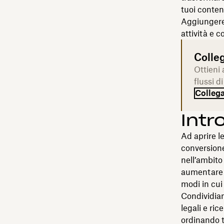
tuoi conten
Aggiungere 
attività e c
Colleg
Ottieni 
flussi d
Collega
Intr
Ad aprire le
conversion
nell’ambito
aumentare l
modi in cui 
Condividiamo
legali e ri
ordinando tr