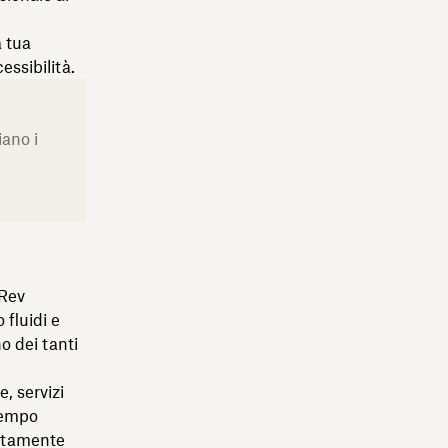
a tua
essibilità.
iano i
 Rev
 fluidi e
o dei tanti
, servizi
 tempo
rettamente