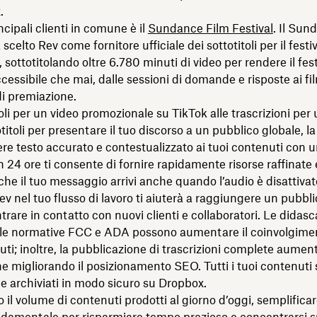
.
ncipali clienti in comune è il
Sundance Film Festival
. Il Sun
 scelto Rev come fornitore ufficiale dei sottotitoli per il festiv
sottotitolando oltre 6.780 minuti di video per rendere il fest
cessibile che mai, dalle sessioni di domande e risposte ai film
i premiazione.
toli per un video promozionale su TikTok alle trascrizioni per
otitoli per presentare il tuo discorso a un pubblico globale, la
re testo accurato e contestualizzato ai tuoi contenuti con 
 24 ore ti consente di fornire rapidamente risorse raffinate 
 che il tuo messaggio arrivi anche quando l’audio è disattivat
ev nel tuo flusso di lavoro ti aiuterà a raggiungere un pubbli
trare in contatto con nuovi clienti e collaboratori. Le didasc
lle normative FCC e ADA possono aumentare il coinvolgimen
uti; inoltre, la pubblicazione di trascrizioni complete aumen
ne migliorando il posizionamento SEO. Tutti i tuoi contenuti
 e archiviati in modo sicuro su Dropbox.
il volume di contenuti prodotti al giorno d’oggi, semplificare 
ndamentale per risparmiare tempo prezioso e concentrarsi s