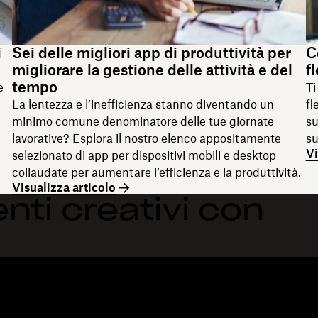
i
Sei delle migliori app di produttività per
C
migliorare la gestione delle attività e del
f
tempo
e
Ti
La lentezza e l’inefficienza stanno diventando un
fl
minimo comune denominatore delle tue giornate
su
lavorative? Esplora il nostro elenco appositamente
su
Vi
selezionato di app per dispositivi mobili e desktop
collaudate per aumentare l’efficienza e la produttività.
Visualizza articolo
nti creativi con
Funzioni
Supporto
R
Invia file di grandi dimensioni
Centro assistenza
Bl
Invia video lunghi
Contattaci
Ev
Archiviazione di foto sul cloud
Privacy e Termini
St