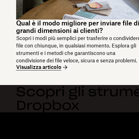
Qual è il modo migliore per inviare file d
grandi dimensioni ai clienti?
Scopri i modi più semplici per trasferire o condivider
file con chiunque, in qualsiasi momento. Esplora gli
strumenti e i metodi che garantiscono una
condivisione dei file veloce, sicura e senza problemi.
Visualizza articolo
Scopri gli strume
Dropbox
Dropbox
Prodotti
Applicazione desktop
Plus
App mobile
Professional
Integrazioni
Business