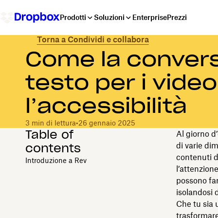
Prodotti
Soluzioni
Enterprise
Prezzi
Torna a Condividi e collabora
Come la convers
testo per i vide
l’accessibilità
3 min di lettura
•
26 gennaio 2025
Table of
Al giorno d
contents
di varie dim
contenuti d
Introduzione a Rev
l’attenzion
possono fare
isolandosi 
Che tu sia 
trasformare