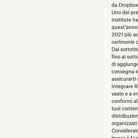
da Dropbox
Uno dei pri
Institute ha
quest’anno, 
2021 più ac
cerimonie d
Dai sottoti
fino ai sott
di aggiunge
consegna in
assicurarti
Integrare R
vasto e a en
conformi a
tuoi conten
distribuzio
organizzati
Considerato 
lavoro è fo