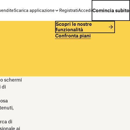
Comincia subito
 vendite
Scarica applicazione
Registrati
Accedi
Scopri le nostre
funzionalità
Confronta piani
ndo schermi
 di
cosa
tenuti,
rca di
sionale ai