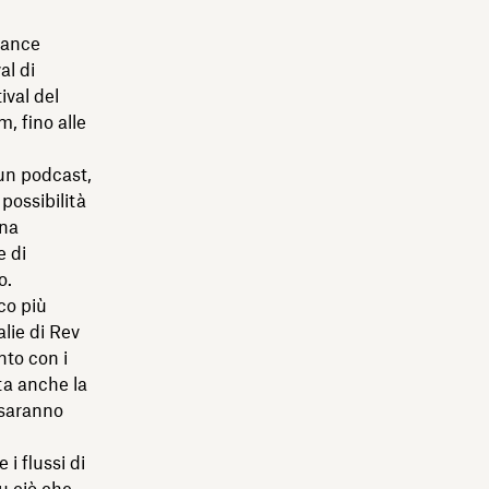
dance
al di
ival del
, fino alle
 un podcast,
 possibilità
una
e di
o.
co più
alie di Rev
to con i
ta anche la
 saranno
i flussi di
u ciò che