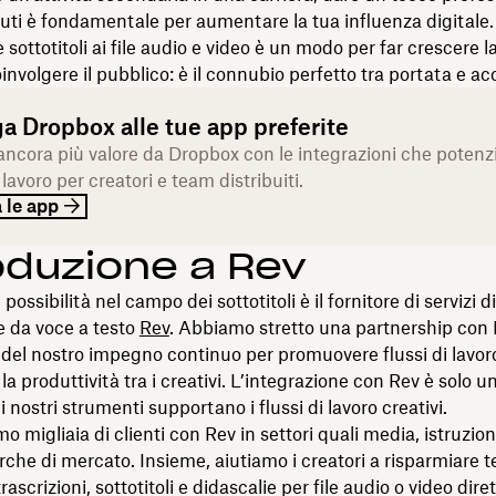
uti è fondamentale per aumentare la tua influenza digitale.
sottotitoli ai file audio e video è un modo per far crescere l
oinvolgere il pubblico: è il connubio perfetto tra portata e acc
a Dropbox alle tue app preferite
ancora più valore da Dropbox con le integrazioni che potenz
i lavoro per creatori e team distribuiti.
 le app
oduzione a Rev
 possibilità nel campo dei sottotitoli è il fornitore di servizi di
e da voce a testo
Rev
. Abbiamo stretto una partnership con
 del nostro impegno continuo per promuovere flussi di lavoro
a produttività tra i creativi. L’integrazione con Rev è solo un
i nostri strumenti supportano i flussi di lavoro creativi.
 migliaia di clienti con Rev in settori quali media, istruzione
cerche di mercato. Insieme, aiutiamo i creatori a risparmiare
ascrizioni, sottotitoli e didascalie per file audio o video di