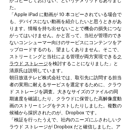
かコピーしておけない、というデメリットもありまし
た。
「Apple iPad に動画が 10 本コピーされている場合で
も、デバイスにない動画を紹介したいと思うときがあ
ります。情報を持ち出せないことで機会の損失につな
がってはいけません。かと言って、当社が管理のでき
ないコンシューマー向けのサービスにコンテンツをア
ップロードするのも、望ましくありません。そこで、
ストリーミングと当社による管理が両方実現できる
ク
ラウド ストレージ
を検討することになりました」と
清原氏は説明しています。
朝日放送テレビ株式会社では、取引先に訪問する担当
者の実用に耐えるサービスを選定するために、クラウ
ド ストレージを調査。大きなサイズのファイルの同
期速度を確認したり、クラウドに保管した高解像度動
画のストリーミングをテストしたりしました。複数の
候補から採択されたのが、Dropbox です。
「検証を行ったうえで、社内のニーズにふさわしいク
ラウド ストレージが Dropbox だと確信しました。ア