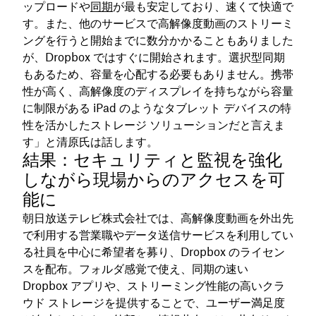
ップロードや
同期
が最も安定しており、速くて快適で
す。また、他のサービスで高解像度動画のストリーミ
ングを行うと開始までに数分かかることもありました
が、Dropbox ではすぐに開始されます。選択型同期
もあるため、容量を心配する必要もありません。携帯
性が高く、高解像度のディスプレイを持ちながら容量
に制限がある iPad のようなタブレット デバイスの特
性を活かしたストレージ ソリューションだと言えま
す」と清原氏は話します。
結果：セキュリティと監視を強化
しながら現場からのアクセスを可
能に
朝日放送テレビ株式会社では、高解像度動画を外出先
で利用する営業職やデータ送信サービスを利用してい
る社員を中心に希望者を募り、Dropbox のライセン
スを配布。フォルダ感覚で使え、同期の速い
Dropbox アプリや、ストリーミング性能の高いクラ
ウド ストレージを提供することで、ユーザー満足度