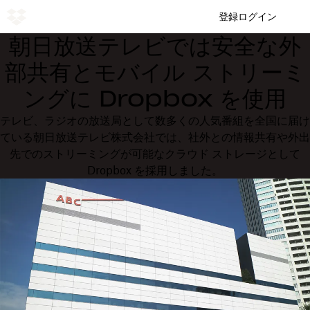
登録
ログイン
朝日放送テレビでは安全な外
部共有とモバイル ストリーミ
ングに Dropbox を使用
テレビ、ラジオの放送局として数多くの人気番組を全国に届け
ている朝日放送テレビ株式会社では、社外との情報共有や外出
先でのストリーミングが可能なクラウド ストレージとして
Dropbox を採用しました。