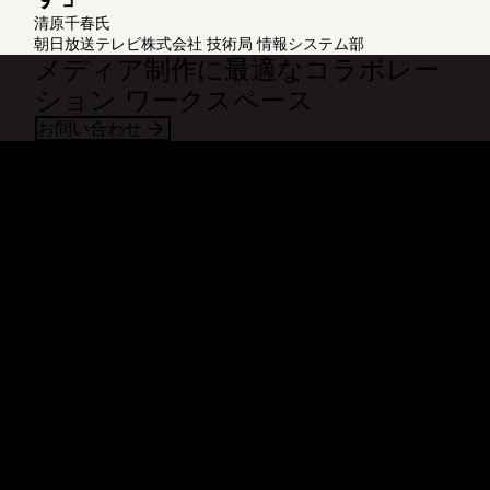
清原千春氏
朝日放送テレビ株式会社 技術局 情報システム部
メディア制作に最適なコラボレー
ション ワークスペース
お問い合わせ
Dropbox
製品
デスクトップ アプリ
Plus
モバイル アプリ
Professional
インテグレーション
Business
機能
Enterprise
ソリューション
Dash
セキュリティ
DocSend
先行アクセス
Dropbox Sign
テンプレート
Reclaim.ai
無料ツール
プラン
製品の最新情報
機能
サポート
大容量ファイルの送信
ヘルプセンター
長い動画の送信
お問い合わせ