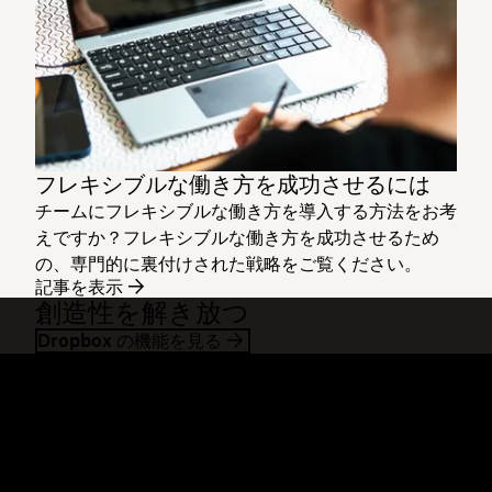
フレキシブルな働き方を成功させるには
チームにフレキシブルな働き方を導入する方法をお考
えですか？フレキシブルな働き方を成功させるため
の、専門的に裏付けされた戦略をご覧ください。
記事を表示
創造性を解き放つ
Dropbox の機能を見る
Dropbox
製品
デスクトップ アプリ
Plus
モバイル アプリ
Professional
インテグレーション
Business
機能
Enterprise
ソリューション
Dash