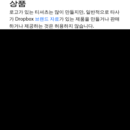
상품
로고가 있는 티셔츠는 많이 만들지만, 일반적으로 타사
가 Dropbox
브랜드 자료
가 있는 제품을 만들거나 판매
하거나 제공하는 것은 허용하지 않습니다.
Dropbox
제품
데스크톱 앱
Plus
모바일 앱
Professional
통합
Business
기능
Enterprise
솔루션
Dash
보안
DocSend
미리 체험하기
Dropbox Sign
템플릿
Reclaim.ai
무료 도구
요금제
제품 업데이트
기능
지원
대용량 파일 전송
도움말 센터
긴 동영상 전송
문의하기
클라우드 사진 스토리지
개인정보처리방침 및 이용약관
안전한 파일 전송
쿠키 정책