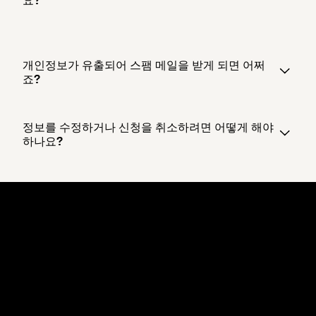
요?
개인정보가 유출되어 스팸 메일을 받게 되면 어쩌
죠?
정보를 수정하거나 신청을 취소하려면 어떻게 해야
하나요?
Dropbox
제품
데스크톱 앱
Plus
모바일 앱
Professional
통합
Business
기능
Enterprise
솔루션
Dash
보안
DocSend
미리 체험하기
Dropbox Sign
템플릿
Reclaim.ai