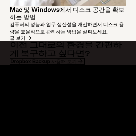
Mac 및 Windows에서 디스크 공간을 확보
하는 방법
컴퓨터의 성능과 업무 생산성을 개선하면서 디스크 용
량을 효율적으로 관리하는 방법을 살펴보세요.
글 보기
이전 그대로의 환경을 간편하
게 복구하고 싶다면?
Dropbox Backup 사용해 보기
Dropbox
제품
데스크톱 앱
Plus
모바일 앱
Professional
통합
Business
기능
Enterprise
솔루션
Dash
보안
DocSend
미리 체험하기
Dropbox Sign
템플릿
Reclaim.ai
무료 도구
요금제
제품 업데이트