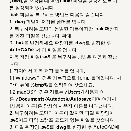
(
.dwg
)을 저장할 때 백업(
.bak
) 파일을 생성하도록 기
본 설정되어 있습니다.
.bak
파일을 복구하는 방법은 다음과 같습니다.
.dwg
파일이 저장된 폴더를 엽니다.
복구하려는 도면과 동일한 이름이지만
.bak 확장자
를 가진 파일을 찾습니다.
확대
.bak을
변경하세요 확장자를
.dwg로 변경한 후
AutoCAD에서 이 파일을 엽니다.
자동 저장 파일(
.sv$
)을 복구하는 방법은 다음과 같습
니다.
장치에서 자동 저장 폴더를 엽니다.
Windows의 경우 기본적으로 Temp 폴더입니다. 시
작 메뉴에 %
tmp
%를 입력하여 찾으세요.
macOS의 경우 경로는
/Users/[사용자 이
름]/Documents/Autodesk/Autosave이며 여기서
[사용자 이름]은
장치의 사용자 이름을 나타냅니다.
복구하려는 도면과 이름이 같지만 파일 확장명이
.sv$
이고 타임 스탬프 코드가 있는 파일을 찾습니다.
파일 확장명
.sv$
를
.dwg
로 변경한 후 AutoCAD에