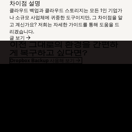
차이점 설명
클라우드 백업과 클라우드 스토리지는 모든 1인 기업가
나 소규모 사업체에 귀중한 도구이지만, 그 차이점을 알
고 계신가요? 저희는 자세한 가이드를 통해 도움을 드
리겠습니다.
글 보기
이전 그대로의 환경을 간편하
게 복구하고 싶다면?
Dropbox Backup 사용해 보기
Dropbox
제품
데스크톱 앱
Plus
모바일 앱
Professional
통합
Business
기능
Enterprise
솔루션
Dash
보안
DocSend
미리 체험하기
Dropbox Sign
템플릿
Reclaim.ai
무료 도구
요금제