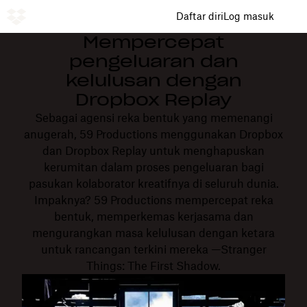
Daftar diri
Log masuk
Mempercepat
pengeluaran dan
kelulusan dengan
Dropbox Replay
Sebagai agensi reka bentuk yang memenangi
anugerah, 59 Productions menggunakan Dropbox
dan Dropbox Replay untuk menghapuskan
kerumitan dalam proses pengeluaran bagi
pasukan kolaborator kreatifnya di seluruh dunia.
Impaknya? 59 Productions mempercepat reka
bentuk, memperkemas kerjasama dan
mengurangkan masa kelulusan dengan ketara
untuk rancangan terkini mereka —Stranger
Things: The First Shadow.