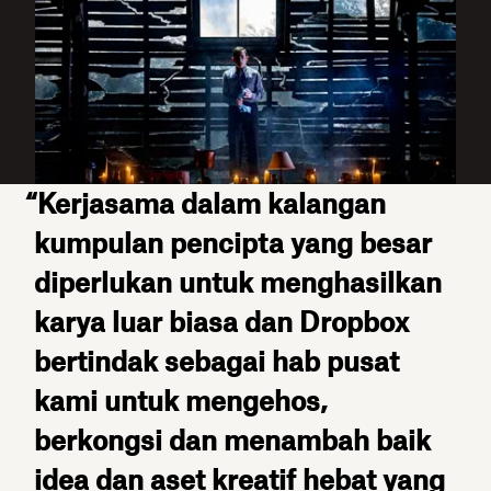
“Kerjasama dalam kalangan
kumpulan pencipta yang besar
diperlukan untuk menghasilkan
karya luar biasa dan Dropbox
bertindak sebagai hab pusat
kami untuk mengehos,
berkongsi dan menambah baik
idea dan aset kreatif hebat yang