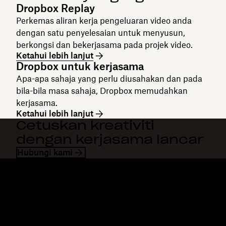
Dropbox Replay
Perkemas aliran kerja pengeluaran video anda
dengan satu penyelesaian untuk menyusun,
berkongsi dan bekerjasama pada projek video.
Ketahui lebih lanjut
Dropbox untuk kerjasama
Apa-apa sahaja yang perlu diusahakan dan pada
bila-bila masa sahaja, Dropbox memudahkan
kerjasama.
Ketahui lebih lanjut
Cetuskan kreativiti
dengan kerjasama lancar
Hubungi kami
Dropbox
Produk
Apl desktop
Plus
Apl mudah alih
Professional
Integrasi
Business
Ciri-ciri
Enterprise
Penyelesaian
Dash