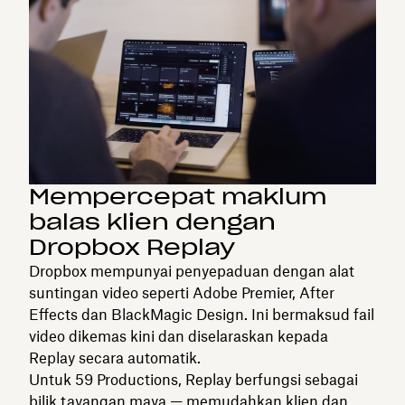
Mempercepat maklum
balas klien dengan
Dropbox Replay
Dropbox mempunyai penyepaduan dengan alat
suntingan video seperti Adobe Premier, After
Effects dan BlackMagic Design. Ini bermaksud fail
video dikemas kini dan diselaraskan kepada
Replay secara automatik.
Untuk 59 Productions, Replay berfungsi sebagai
bilik tayangan maya — memudahkan klien dan