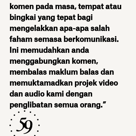
komen pada masa, tempat atau
bingkai yang tepat bagi
mengelakkan apa-apa salah
faham semasa berkomunikasi.
Ini memudahkan anda
menggabungkan komen,
membalas maklum balas dan
memuktamadkan projek video
dan audio kami dengan
penglibatan semua orang.”