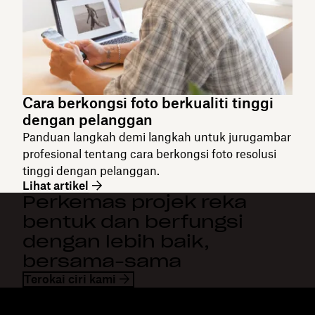
Cara berkongsi foto berkualiti tinggi
dengan pelanggan
Panduan langkah demi langkah untuk jurugambar
profesional tentang cara berkongsi foto resolusi
tinggi dengan pelanggan.
Lihat artikel
Perkemas projek reka
bentuk dan berfungsi
dengan lebih baik,
bersama-sama
Terokai ciri kami
Dropbox
Produk
Apl desktop
Plus