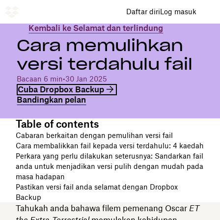
Daftar diri
Log masuk
Kembali ke Selamat dan terlindung
Cara memulihkan
versi terdahulu fail
Bacaan 6 min
•
30 Jan 2025
Cuba Dropbox Backup
Bandingkan pelan
Table of contents
Cabaran berkaitan dengan pemulihan versi fail
Cara membalikkan fail kepada versi terdahulu: 4 kaedah
Perkara yang perlu dilakukan seterusnya: Sandarkan fail
anda untuk menjadikan versi pulih dengan mudah pada
masa hadapan
Pastikan versi fail anda selamat dengan Dropbox
Backup
Tahukah anda bahawa filem pemenang Oscar
ET
the Extra-Terrestrial
memulakan kehidupan