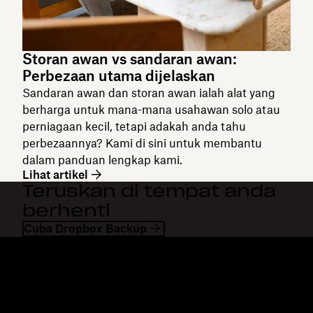
Storan awan vs sandaran awan:
Perbezaan utama dijelaskan
Sandaran awan dan storan awan ialah alat yang
berharga untuk mana-mana usahawan solo atau
perniagaan kecil, tetapi adakah anda tahu
perbezaannya? Kami di sini untuk membantu
dalam panduan lengkap kami.
Lihat artikel
Teruskan di tempat anda
berhenti
Cuba Dropbox Backup
Dropbox
Produk
Apl desktop
Plus
Apl mudah alih
Professional
Integrasi
Business
Ciri-ciri
Enterprise