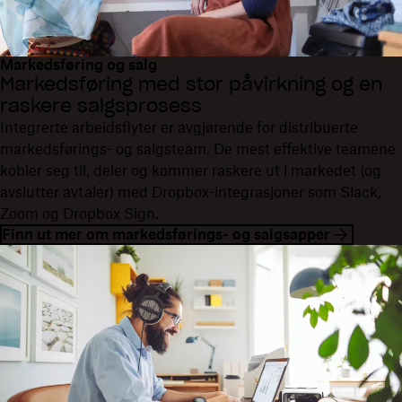
Markedsføring og salg
Markedsføring med stor påvirkning og en
raskere salgsprosess
Integrerte arbeidsflyter er avgjørende for distribuerte
markedsførings- og salgsteam. De mest effektive teamene
kobler seg til, deler og kommer raskere ut i markedet (og
avslutter avtaler) med Dropbox-integrasjoner som Slack,
Zoom og Dropbox Sign.
Finn ut mer om markedsførings- og salgsapper