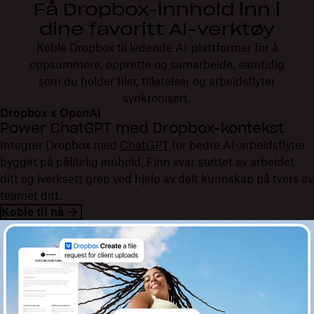
Få Dropbox-innhold inn i
dine favoritt AI-verktøy
Koble Dropbox til ledende AI-plattformer for å
oppsummere, opprette og samarbeide, samtidig
som du holder filer, tillatelser og arbeidsflyter
synkronisert.
Dropbox x OpenAI
Power ChatGPT med Dropbox-kontekst
Integrer Dropbox med
ChatGPT
for bedre AI-arbeidsflyter
bygget på pålitelig innhold. Finn svar støttet av arbeidet
ditt og iverksett grep ved hjelp av delt kunnskap på tvers av
teamet ditt.
Koble til nå