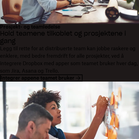
Prosjekt- og teamledelse
Hold teamene tilkoblet og prosjektene i
gang
Legg til rette for at distribuerte team kan jobbe raskere og
enklere, med bedre fremdrift for alle prosjekter, ved å
integrere Dropbox med apper som teamet bruker hver dag,
som Jira, Asana og Trello.
Integrer appene teamet bruker