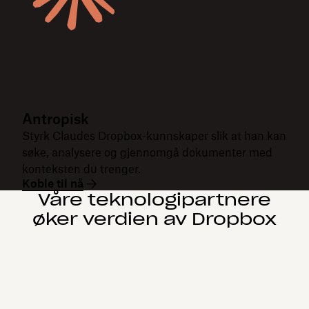
Antropisk
Styrk Claudes Dropbox-kunnskaper slik at han kan
søke, analysere og gjennomgå dokumenter med
konteksten du trenger.
Koble til nå
Våre teknologipartnere
øker verdien av Dropbox