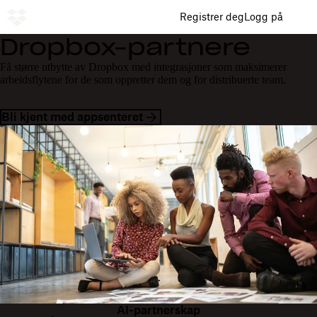
Registrer deg
Logg på
Dropbox-partnere
Få større utbytte av Dropbox med integrasjoner som maksimerer
arbeidsflytene for de som oppretter dem og for distribuerte team.
Bli kjent med appsenteret
AI-partnerskap