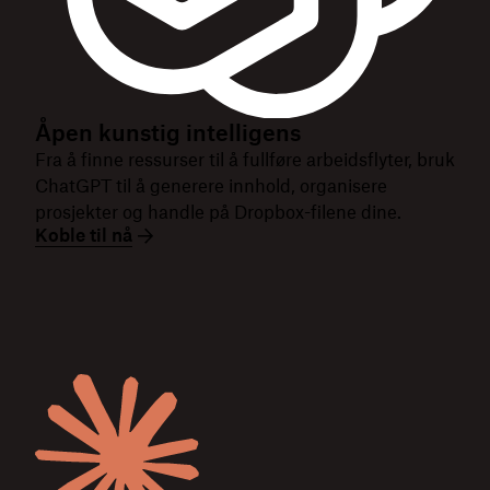
Åpen kunstig intelligens
Fra å finne ressurser til å fullføre arbeidsflyter, bruk
ChatGPT til å generere innhold, organisere
prosjekter og handle på Dropbox-filene dine.
Koble til nå