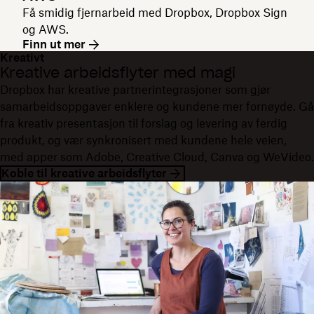
Få smidig fjernarbeid med Dropbox, Dropbox Sign
og AWS.
Finn ut mer
Kreativt
Kreative arbeidsflyter med magi
Dropbox har kreative partnerintegrasjoner som gjør
samarbeidsoppgaver enklere og kundene mer fornøyde. Gå
fra kreativ presentasjon til forslag og levering av ferdig
produkt, og vær synkronisert med kundene hele veien,
med apper som Adobe, Creative Cloud, Canva og WeVideo.
Koble til kreative arbeidsflyter