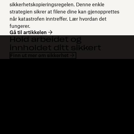
sikkerhetskopieringsregelen. Denne enkle
strategien sikrer at filene dine kan gjenopprettes
når katastrofen inntreffer. Lær hvordan det
fungerer.
Gå til artikkelen
Hold arbeidet og
innholdet ditt sikkert
Finn ut mer om sikkerhet
Dropbox
Produkter
Skrivebordsapp
Plus
Mobilapp
Professional
Integrering
Business
Funksjoner
Enterprise
Løsninger
Dash
Sikkerhet
DocSend
Tidlig tilgang
Dropbox Sign
Maler
Reclaim.ai
Gratis verktøy
Abonnementer
Produktoppdateringer