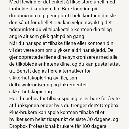
Med Rewind er det enkelt å fikse store uhell med
innholdet i kontoen din. Bare logg inn på
dropbox.com og gjenopprett hele kontoen din slik
den så ut før uhellet. Du kan velge nøyaktig det
tidspunktet du vil tilbakestille kontoen din til og
angre alt som gikk galt på én gang.
Når du har spolet tilbake filene eller kontoen din,
vil det være som om ulykken aldri har skjedd. De
gjenopprettede filene dine synkroniseres med alle
de tilkoblede enhetene dine, og du kan puste lettet
ut. Benytt deg av flere
alternativer for
sikkerhetskopiering
av filer, som
deltasynkronisering og
inkrementell
sikkerhetskopiering.
Har du behov for tilbakespoling, eller bare for å vite
at funksjonen er der hvis du trenger den? Dropbox
Plus-brukere kan spole kontoen tilbake til et
hvilket som helst tidspunkt de siste 30 dagene, og
Dropbox Professional-brukere får 180 dagers