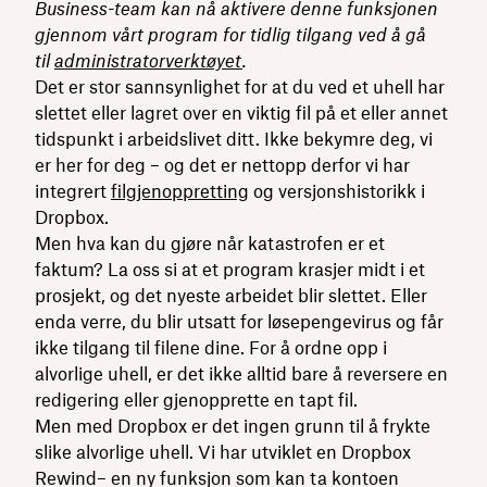
Business-team kan nå aktivere denne funksjonen
gjennom vårt program for tidlig tilgang ved å gå
til
administratorverktøyet
.
Det er stor sannsynlighet for at du ved et uhell har
slettet eller lagret over en viktig fil på et eller annet
tidspunkt i arbeidslivet ditt. Ikke bekymre deg, vi
er her for deg – og det er nettopp derfor vi har
integrert
filgjenoppretting
og versjonshistorikk i
Dropbox.
Men hva kan du gjøre når katastrofen er et
faktum? La oss si at et program krasjer midt i et
prosjekt, og det nyeste arbeidet blir slettet. Eller
enda verre, du blir utsatt for løsepengevirus og får
ikke tilgang til filene dine. For å ordne opp i
alvorlige uhell, er det ikke alltid bare å reversere en
redigering eller gjenopprette en tapt fil.
Men med Dropbox er det ingen grunn til å frykte
slike alvorlige uhell. Vi har utviklet en Dropbox
Rewind– en ny funksjon som kan ta kontoen