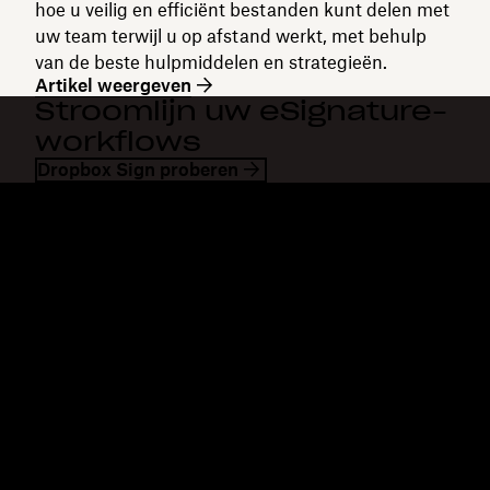
hoe u veilig en efficiënt bestanden kunt delen met
uw team terwijl u op afstand werkt, met behulp
van de beste hulpmiddelen en strategieën.
Artikel weergeven
Stroomlijn uw eSignature-
workflows
Dropbox Sign proberen
Dropbox
Producten
Desktopapp
Plus
Mobiele app
Professional
Integraties
Business
Functies
Enterprise
Oplossingen
Dash
Beveiliging
DocSend
Vroege toegang
Dropbox Sign
Sjablonen
Reclaim.ai
Gratis tools
Abonnementen
Productupdates
Functies
Support
Grote bestanden verzenden
Helpcentrum