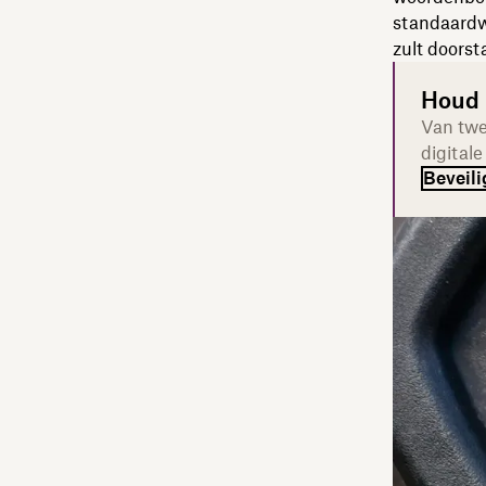
standaardw
zult doorst
Houd 
Van twe
digital
Beveil