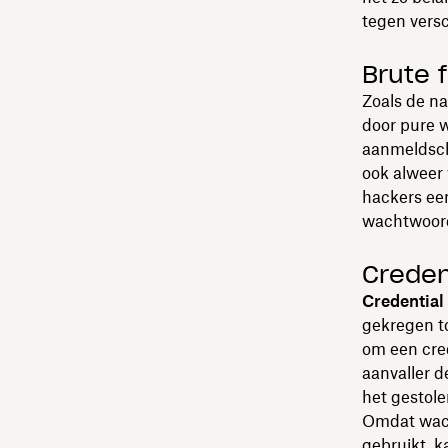
tegen vers
Brute 
Zoals de n
door pure w
aanmeldsch
ook alweer 
hackers ee
wachtwoord
Credent
Credential 
gekregen t
om een cred
aanvaller d
het gestol
Omdat wach
gebruikt, k