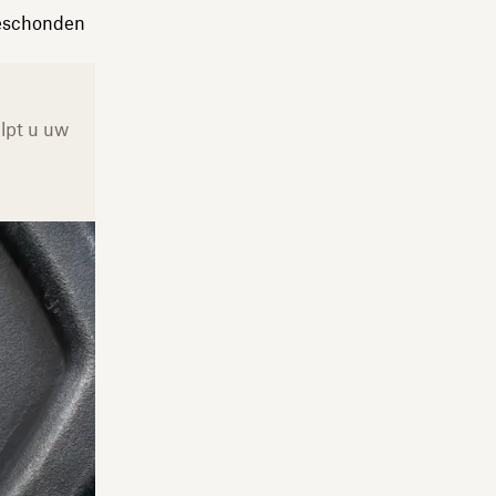
geschonden
lpt u uw