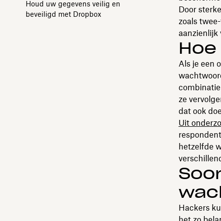
Houd uw gegevens veilig en
Door sterk
beveiligd met Dropbox
zoals twee-
aanzienlij
Hoe 
Als je een 
wachtwoord 
combinatie 
ze vervolge
dat ook doe
Uit onderz
respondente
hetzelfde w
verschille
Soor
wac
Hackers ku
het zo bela