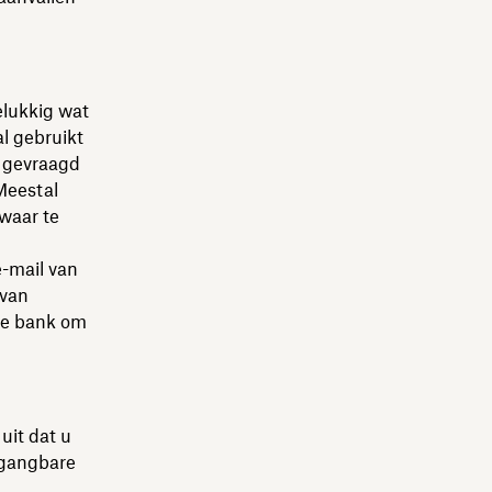
elukkig wat
al gebruikt
t gevraagd
Meestal
 waar te
e-mail van
rvan
 je bank om
uit dat u
 gangbare