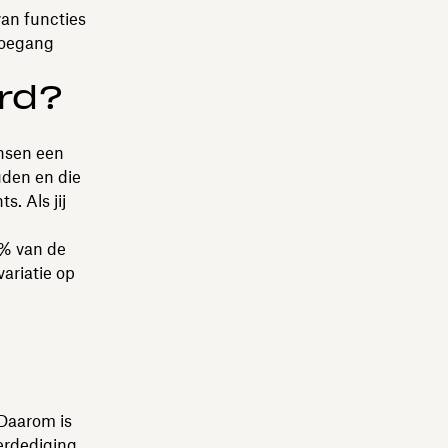
an functies
 toegang
ord?
ensen een
uden en die
. Als jij
% van de
ariatie op
Daarom is
erdediging