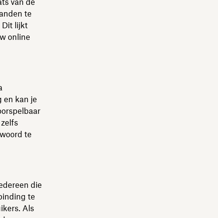
ats van de
aanden te
it lijkt
uw online
a
 en kan je
oorspelbaar
zelfs
twoord te
iedereen die
binding te
kers. Als