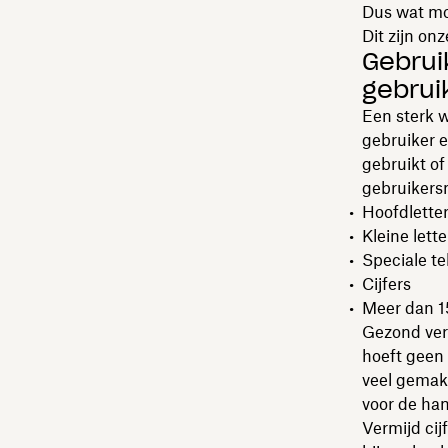
Dus wat moe
Dit zijn on
Gebrui
gebrui
Een sterk w
gebruiker 
gebruikt o
gebruikers
Hoofdlette
Kleine lette
Speciale t
Cijfers
Meer dan 1
Gezond ver
hoeft geen 
veel gemakk
voor de han
Vermijd cijf