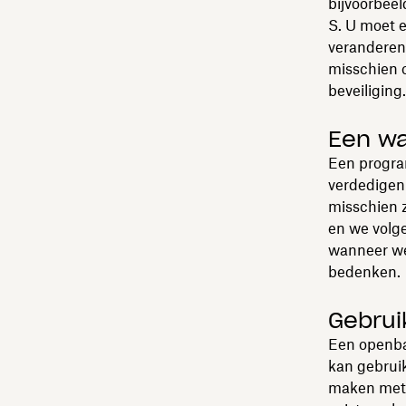
bijvoorbeel
S. U moet 
verandere
misschien o
beveiliging.
Een w
Een progra
verdedigen 
misschien 
en we volge
wanneer we
bedenken.
Gebrui
Een openbar
kan gebrui
maken met 