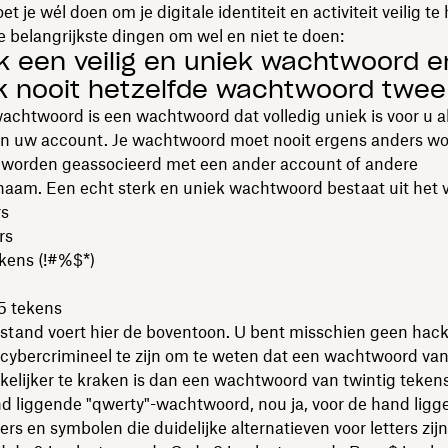
t je wél doen om je digitale identiteit en activiteit veilig t
ze belangrijkste dingen om wel en niet te doen:
k een veilig en uniek wachtwoord e
k nooit hetzelfde wachtwoord twee
achtwoord is een wachtwoord dat volledig uniek is voor u a
en uw account. Je wachtwoord moet nooit ergens anders w
f worden geassocieerd met een ander account of andere
naam. Een echt sterk en uniek wachtwoord bestaat uit het 
rs
rs
ekens (!#%$*)
5 tekens
stand voert hier de boventoon. U bent misschien geen hack
cybercrimineel te zijn om te weten dat een wachtwoord van 
elijker te kraken is dan een wachtwoord van twintig tekens,
d liggende "qwerty"-wachtwoord, nou ja, voor de hand ligg
ers en symbolen die duidelijke alternatieven voor letters zijn