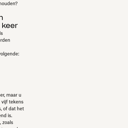
e houden?
n
 keer
ls
orden
volgende:
er, maar u
vijf tekens
 of dat het
end is.
, zoals