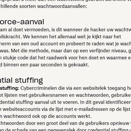
chillende soorten wachtwoordaanvallen:
force-aanval
aam al doet vermoeden, is dit wanneer de hacker uw wacht
ilskracht. We kennen het allemaal wel: je kijkt naar het
erm van een oud account en probeert te raden wat je wac
was. Met die methode, maar dan op een verfijnder niveau, 
n stukje code dat het raadwerk voor hen doet en waarmee 
 binnen een paar seconden is gekraakt.
ial stuffing
stuffing:
Cybercriminelen die via een websitelek toegang 
ot lijsten met gebruikersnamen en wachtwoorden, gebruike
ential stuffing-aanval uit te voeren. In dit geval identificeer
e websiteaccounts via de lijst met e-mailadressen op de lijst 
en wachtwoord ook op die accounts werkt.
twoorden door een groot deel van de gebruikers opnieuw
an de schade van een gegevenslek door credential stuffing-