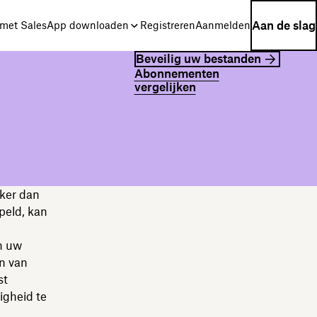
Aan de slag
met Sales
App downloaden
Registreren
Aanmelden
Beveilig uw bestanden
Abonnementen
vergelijken
jker dan
peld, kan
an uw
en van
st
igheid te