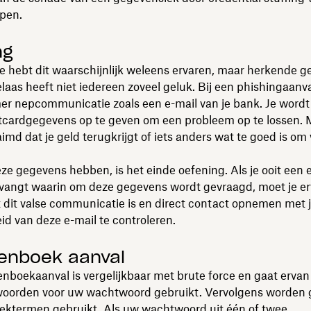
pen.
ng
e hebt dit waarschijnlijk weleens ervaren, maar herkende g
laas heeft niet iedereen zoveel geluk. Bij een phishingaanv
r nepcommunicatie zoals een e-mail van je bank. Je word
itcardgegevens op te geven om een probleem op te lossen. 
imd dat je geld terugkrijgt of iets anders wat te goed is om
ze gegevens hebben, is het einde oefening. Als je ooit een 
tvangt waarin om deze gegevens wordt gevraagd, moet je e
t dit valse communicatie is en direct contact opnemen met
id van deze e-mail te controleren.
enboek aanval
boekaanval is vergelijkbaar met brute force en gaat ervan 
oorden voor uw wachtwoord gebruikt. Vervolgens worden
ktermen gebruikt. Als uw wachtwoord uit één of twee