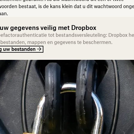
oorden bestaat, is de kans klein dat u dit wachtwoord on
aan.
uw gegevens veilig met Dropbox
efactorauthenticatie tot bestandsversleuteling: Dropbox he
e bestanden, mappen en gegevens te beschermen.
ig uw bestanden