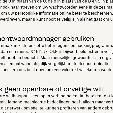
d de 0 in plaats van de O, de 8 in plaats van de B en $ in pla
er ook naar streven om uw wachtwoorden eens in de zes m
n om uw
persoonlijke informatie online
beter te beschermen. D
verdreven, maar u kunt nooit te veilig zijn als het gaat om 
achtwoordmanager gebruiken
mma kan zich tenslotte beter tegen een hackingprogramm
dan een mens. '&*Td^zJxsQkF' is bijvoorbeeld extreem veilig
zelf hebben bedacht. Maar menselijke gewoontes zijn erg v
n allemaal waarschijnlijk vergelijkbare toetsencombinaties, 
 heel erg ons best doen om een volstrekt willekeurig wach
k geen openbare of onveilige wifi
e wifihotspot is een open verbinding en dat betekent dat 
ken. Iemand met slechte bedoelingen hoeft alleen maar ver
dit netwerk om snel te kunnen profiteren van andere gebrui