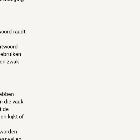
woord raadt
htwoord
gebruiken
een zwak
hebben
n die vaak
t de
en kijkt of
 worden
aanvallen