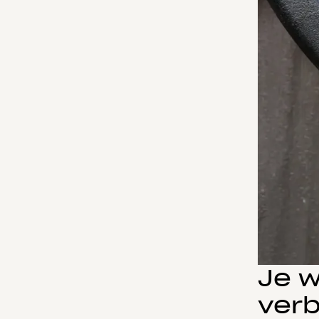
Je w
ver