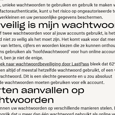
e, unieke wachtwoorden te gebruiken en gebruik te maken v
factorauthenticatie, kunt u het risico op ongeautoriseerde
k verkleinen en uw persoonlijke gegevens beschermen.
veilig is mijn wachtwo
of twee wachtwoorden voor al jouw accounts gebruikt, is het
niet zo veilig als het moet zijn. Het komt vaak voor dat m
van letters, cijfers en woorden kiezen die ze kunnen ontho
ns gebruiken als ‘hoofdwachtwoord’ voor hun online accounts
t, ben je niet de enige.
oek naar wachtwoordbeveiliging door LastPass
bleek dat 62
n altijd of meestal hetzelfde wachtwoord gebruikt, of een v
achtwoord. Dit is een slechte gewoonte en u zou absoluut
nde wachtwoorden moeten gebruiken voor elk account.
ten aanvallen op
htwoorden
nnen uw wachtwoorden op verschillende manieren stelen. 
ngrijk dat u meer dan één wachtwoord gebruikt als online v