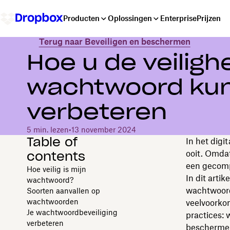
Producten
Oplossingen
Enterprise
Prijzen
Terug naar Beveiligen en beschermen
Hoe u de veiligh
wachtwoord kun
verbeteren
5 min. lezen
•
13 november 2024
Table of
In het digi
contents
ooit. Omdat
een gecomp
Hoe veilig is mijn
In dit arti
wachtwoord?
wachtwoord 
Soorten aanvallen op
wachtwoorden
veelvoorko
Je wachtwoordbeveiliging
practices: 
verbeteren
bescherme