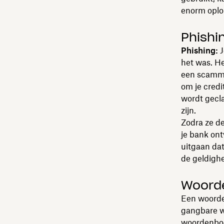
enorm oplo
Phishi
Phishing:
J
het was. He
een scamme
om je cred
wordt gecla
zijn.
Zodra ze de
je bank on
uitgaan da
de geldighe
Woord
Een woorden
gangbare w
woordenboe