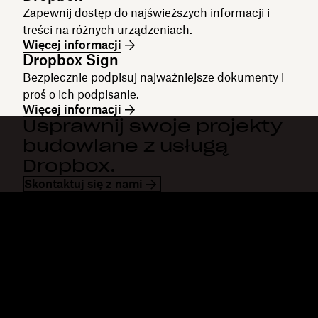
Zapewnij dostęp do najświeższych informacji i
treści na różnych urządzeniach.
Więcej informacji
Dropbox Sign
Bezpiecznie podpisuj najważniejsze dokumenty i
proś o ich podpisanie.
Więcej informacji
Usprawnij swoje projekty
budowlane z usługą
Dropbox.
Skontaktuj się z nami
Dropbox
Produkty
Aplikacja komputerowa
Plus
Aplikacja mobilna
Professional
Integracje
Business
Funkcje
Enterprise
Rozwiązania
Dash
Bezpieczeństwo
DocSend
Wcześniejszy dostęp
Dropbox Sign