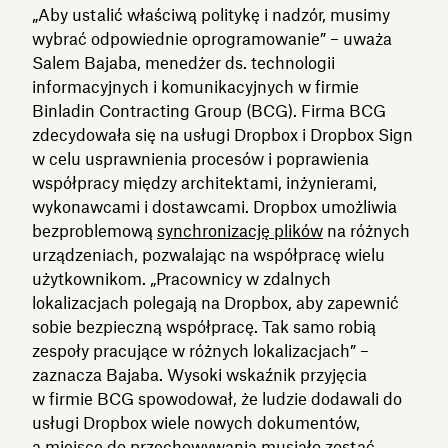
„Aby ustalić właściwą politykę i nadzór, musimy
wybrać odpowiednie oprogramowanie” – uważa
Salem Bajaba, menedżer ds. technologii
informacyjnych i komunikacyjnych w firmie
Binladin Contracting Group (BCG). Firma BCG
zdecydowała się na usługi Dropbox i Dropbox Sign
w celu usprawnienia procesów i poprawienia
współpracy między architektami, inżynierami,
wykonawcami i dostawcami. Dropbox umożliwia
bezproblemową
synchronizację plików
na różnych
urządzeniach, pozwalając na współpracę wielu
użytkownikom. „Pracownicy w zdalnych
lokalizacjach polegają na Dropbox, aby zapewnić
sobie bezpieczną współpracę. Tak samo robią
zespoły pracujące w różnych lokalizacjach” –
zaznacza Bajaba. Wysoki wskaźnik przyjęcia
w firmie BCG spowodował, że ludzie dodawali do
usługi Dropbox wiele nowych dokumentów,
a miejsce do przechowywania musiało zostać