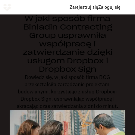
Zarejestruj się
Zaloguj się
W jaki sposób firma
Binladin Contracting
Group usprawniła
współpracę i
zatwierdzanie dzięki
usługom Dropbox i
Dropbox Sign
Dowiedz się, w jaki sposób firma BCG
przekształciła zarządzanie projektami
budowlanymi, korzystając z usług Dropbox i
Dropbox Sign, usprawniając współpracę i
skracając czas zatwierdzania z dni do minut.