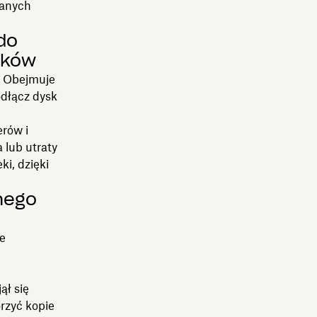
wanych
do
ików
. Obejmuje
odłącz dysk
rów i
 lub utraty
i, dzięki
nego
e
ął się
rzyć kopie