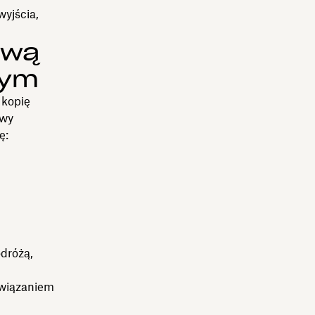
wyjścia,
ową
nym
 kopię
owy
ę:
odróżą,
związaniem