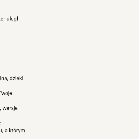
er uległ
lna, dzięki
Twoje
, wersje
ć
u, o którym