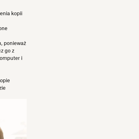
nia kopii
one
h, ponieważ
cz go z
komputer i
kopie
zie