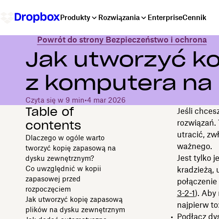
Produkty
Rozwiązania
Enterprise
Cennik
Powrót do strony Bezpieczeństwo i ochrona
Jak utworzyć k
z komputera na
Czyta się w 9 min
•
4 mar 2026
Table of
Jeśli chces
contents
rozwiązań. 
utracić, z
Dlaczego w ogóle warto
ważnego.
tworzyć kopię zapasową na
Jest tylko 
dysku zewnętrznym?
Co uwzględnić w kopii
kradzieżą, 
zapasowej przed
połączenie 
rozpoczęciem
3-2-1
). Aby
Jak utworzyć kopię zapasową
najpierw to
plików na dysku zewnętrznym
Podłącz dy