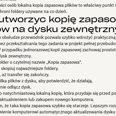
ści osób lokalna kopia zapasowa plików to właściwy punkt 
hroni foldery używane na co dzień.
 utworzyć kopię zapas
ków na dysku zewnętrz
w obsłudze przewodnik pozwala szybko wdrożyć praktyczną
ez przekształcania tego zadania w projekt pełnej przebud
 przypadku jednorazowej kopii zapasowej zachowaj prostot
dysk zewnętrzny.
older o czytelnej nazwie „Kopia zapasowa”.
skopiuj najważniejsze foldery.
 aż transfer się zakończy.
lka plików z dysku, aby potwierdzić, że działają.
nie odłącz dysk.
 natychmiastową lokalną kopię, która przydaje się przed p
aktualnieniem lub zakupem nowego komputera.
m, że taka kopia zapasowa szybko się starzeje. Lepszym ro
iwienie komputerowi automatycznego aktualizowania dysku