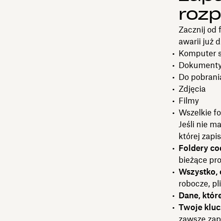
roz
Zacznij od 
awarii już 
Komputer s
Dokument
Do pobrani
Zdjęcia
Filmy
Wszelkie f
Jeśli nie m
której zapi
Foldery co
bieżące pro
Wszystko,
robocze, pl
Dane, któr
Twoje kluc
zawsze za