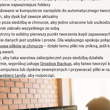
pierw najważniejsze foldery
owane w komputerze narzędzie do automatycznego tworze
, aby dysk był zawsze aktualny
ę poza siedzibą w chmurze, aby jedno utracone lub uszkodz
nie zabrało wszystkiego ze sobą
trzny to solidny pierwszy punkt tworzenia kopii zapasowyc
e danych jest szybkie i proste. Dla większego spokoju połą
sową plików w chmurze
— dzięki temu pliki nie znikną, jeśli 
 awarii.
z, aby taka warstwa zabezpieczeń poza siedzibą działała
nie, wypróbuj usługę
Dropbox Backup
, aby łatwo tworzyć 
omputera lub dysków zewnętrznych i przywracać pliki w ra
wybierz taryfę
, aby rozpocząć.