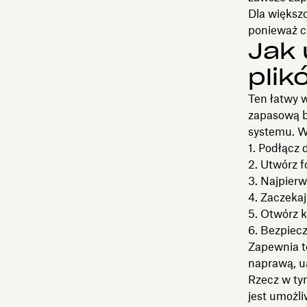
Dla większo
ponieważ c
Jak
pli
Ten łatwy 
zapasową b
systemu. W
Podłącz 
Utwórz f
Najpierw 
Zaczekaj,
Otwórz ki
Bezpiecz
Zapewnia to
naprawą, u
Rzecz w ty
jest umożl