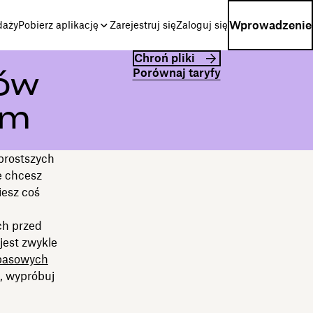
Wprowadzenie
daży
Pobierz aplikację
Zarejestruj się
Zaloguj się
Chroń pliki
Porównaj taryfy
ków
ym
jprostszych
e chcesz
iesz coś
ch przed
jest zwykle
apasowych
ą, wypróbuj