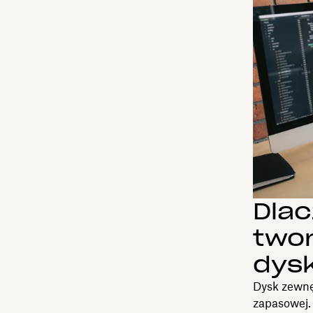
Dlac
two
dys
Dysk zewnęt
zapasowej.