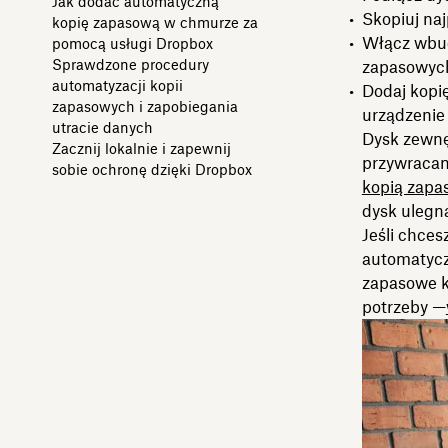
Jak dodać automatyczną
Skopiuj naj
kopię zapasową w chmurze za
Włącz wbud
pomocą usługi Dropbox
Sprawdzone procedury
zapasowych
automatyzacji kopii
Dodaj kopi
zapasowych i zapobiegania
urządzenie 
utracie danych
Dysk zewnę
Zacznij lokalnie i zapewnij
przywracani
sobie ochronę dzięki Dropbox
kopią zapa
dysk ulegną
Jeśli chces
automatycz
zapasowe k
potrzeby —