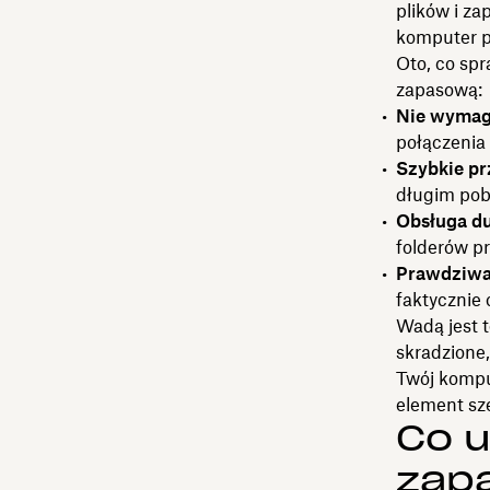
plików i za
komputer p
Oto, co spr
zapasową:
Nie wymag
połączenia
Szybkie p
długim pob
Obsługa d
folderów p
Prawdziwa
faktycznie 
Wadą jest t
skradzione
Twój komput
element sze
Co u
zap