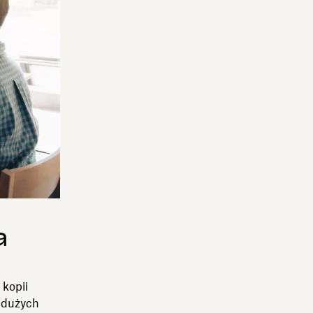
a
 kopii
u dużych