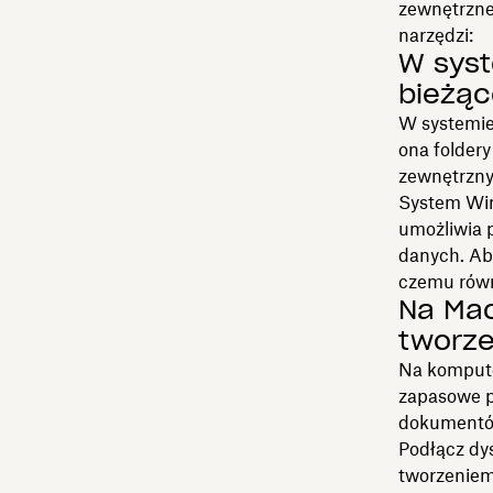
zewnętrzne
narzędzi:
W syst
bieżąc
W systemie
ona foldery
zewnętrzny,
System Win
umożliwia 
danych. Aby
czemu równ
Na Ma
tworze
Na kompute
zapasowe p
dokumentów,
Podłącz dys
tworzeniem