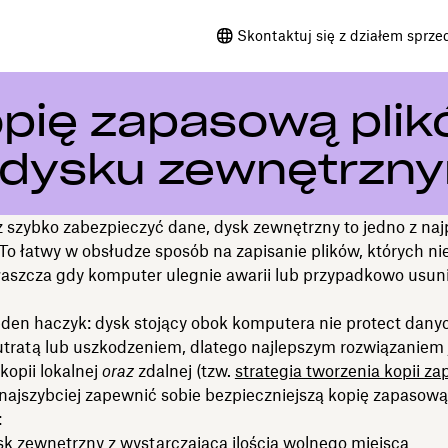
Skontaktuj się z działem sprze
opię zapasową pli
 dysku zewnętrzn
z szybko zabezpieczyć dane, dysk zewnętrzny to jedno z na
To łatwy w obsłudze sposób na zapisanie plików, których ni
właszcza gdy komputer ulegnie awarii lub przypadkowo usun
jeden haczyk: dysk stojący obok komputera nie protect dany
utratą lub uszkodzeniem, dlatego najlepszym rozwiązaniem 
kopii lokalnej
oraz
zdalnej (tzw.
strategia tworzenia kopii z
 najszybciej zapewnić sobie bezpieczniejszą kopię zapasow
:
sk zewnętrzny z wystarczającą ilością wolnego miejsca