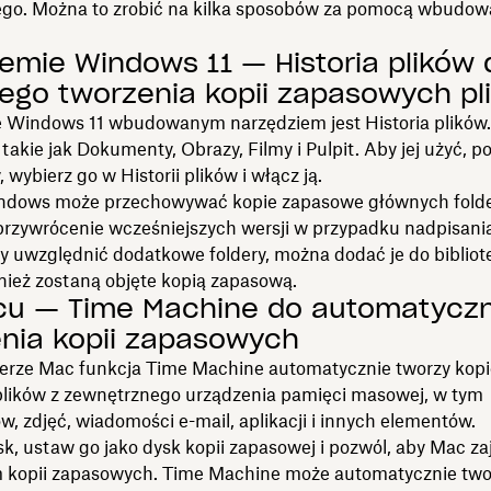
go. Można to zrobić na kilka sposobów za pomocą wbudo
emie Windows 11 — Historia plików 
ego tworzenia kopii zapasowych pl
 Windows 11 wbudowanym narzędziem jest Historia plików
 takie jak Dokumenty, Obrazy, Filmy i Pulpit. Aby jej użyć, p
 wybierz go w Historii plików i włącz ją.
dows może przechowywać kopie zapasowe głównych folde
przywrócenie wcześniejszych wersji w przypadku nadpisania
 uwzględnić dodatkowe foldery, można dodać je do bibliotek
ież zostaną objęte kopią zapasową.
cu — Time Machine do automatycz
nia kopii zapasowych
rze Mac funkcja Time Machine automatycznie tworzy kopi
lików z zewnętrznego urządzenia pamięci masowej, w tym
 zdjęć, wiadomości e-mail, aplikacji i innych elementów.
k, ustaw go jako dysk kopii zapasowej i pozwól, aby Mac zaj
 kopii zapasowych. Time Machine może automatycznie two