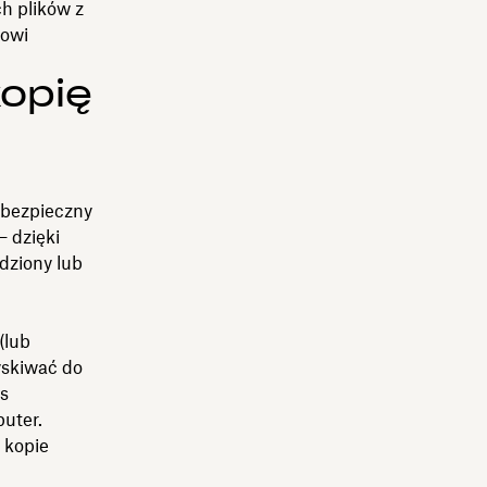
ch plików z
nowi
opię
 bezpieczny
— dzięki
dziony lub
(lub
yskiwać do
as
uter.
 kopie