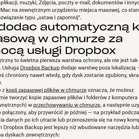
likacji, muzyki, Zdjęcia, poczty e-mail, dokumentów i inny
Mac na zewnętrznym urządzeniu miejsca masowej, co sta
związanie typu „ustaw i zapomnij”.
 dodać automatyczną k
asową w chmurze za
ocą usługi Dropbox
rzny to świetna pierwsza warstwa ochrony, ale nie jest tak
. Usługa
Dropbox Backup
dodaje warstwę poza lokalizacją 
ś chroniony nawet wtedy, gdy dysk zostanie zgubiony, skra
.
e z
kopii zapasowej plików w chmurze
oznacza, że możesz
nie tworzyć kopie zapasowe plików i folderów z komputera 
wnętrznych) w
przechowywaniu w chmurze
, a następnie uz
 połączony, aby przywrócić je później — na przykład podcz
ia danych po ich utracie lub przenoszenia się na nowy komp
m Dropbox Backup jest lepszy niż wbudowane narzędzia lub
a dyskach zewnętrznych: