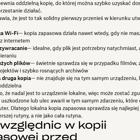
pewnia oddzielną kopię, do której można szybko uzyskać do
rzestanie działać.
awia, że jest to tak solidny pierwszy przenieś w kierunku ut
a Wi-Fi
— kopia zapasowa działa nawet wtedy, gdy nie mas
 z internetem
rzywracanie
— idealne, gdy plik jest potrzebny natychmiast, 
ieraniu
użych plików
— świetnie sprawdza się w przypadku filmów, z
rojektów i szybko rosnących archiwów
 druga kopia
— nie znajduje się na tym samym urządzeniu, l
oddzielna
o, że nadal jest to urządzenie lokalne, więc może zostać zg
, uszkodzone lub ulec awarii w tym samym zdarzeniu, które
er. Dlatego lokalna kopia zapasowa sprawdza się najlepiej 
rszej rutyny, a nie jako cała rutyna.
względnić w kopii
asowej przed