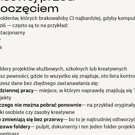
poczęciem
folderów, których brakowałoby Ci najbardziej, gdyby komput
dziś — często są to na przykład:
tacjonarny
y
a
oldery projektów służbowych, szkolnych lub kreatywnych
asz pewności, gdzie to wszystko się znajduje, oto lista kontro
szesz dane bez zbędnego zastanawiania się:
dziennej pracy
— miejsce, w którym naprawdę znajdują się 
jekty
 czego nie można pobrać ponownie
— na przykład oryginały
iki osobiste czy zasoby kreatywne
e zmieniają się bez przerwy
— bo to je najtrudniej odtworzy
zowe foldery
— pulpit, dokumenty i ten jeden folder projekt
pominasz