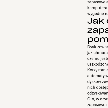
zapasowe ap
komputera 
wygodne ro
Jak
zap
pom
Dysk zewnęt
jak chmura
czemu jeste
uszkodzony
Korzystani
automatycz
dysków ze
nich dostęp
odzyskiwan
Oto, w czy
zapasowe n