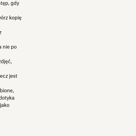
stęp, gdy
wórz kopię
z
a nie po
djęć,
ecz jest
ubione,
 dotyka
jako