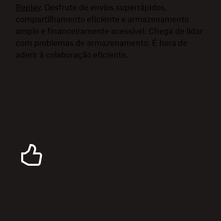
Replay
. Desfrute de envios superrápidos,
compartilhamento eficiente e armazenamento
amplo e financeiramente acessível. Chega de lidar
com problemas de armazenamento. É hora de
aderir à colaboração eficiente.