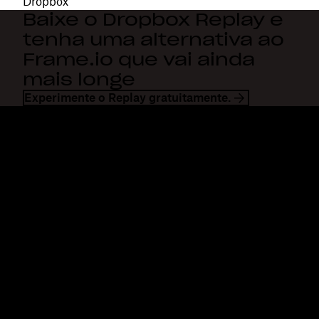
Dropbox
Baixe o Dropbox Replay e
tenha uma alternativa ao
Frame.io que vai ainda
mais longe
Experimente o Replay gratuitamente.
Dropbox
Produtos
Aplicativo para desktop
Plus
Aplicativos móveis
Professional
Integrações
Business
Recursos
Enterprise
Soluções
Dash
Segurança
DocSend
Acesso antecipado
Dropbox Sign
Modelos
Reclaim.ai
Ferramentas gratuitas
Planos
Atualizações sobre produtos
Recursos
Atendimento
Enviar arquivos grandes
Central de ajuda