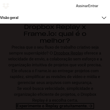
Assinar
Entrar
Visão geral
Dropbox Replay x
Frame.io: qual é o
melhor?
Precisa que o seu fluxo de trabalho criativo seja
sempre superrápido? O
Dropbox Replay
oferece a
velocidade de envio, a colaboração sem esforço e a
organização intuitiva de projetos que você precisa.
Ele ofusca o Frame.io ao entregar projetos com
rapidez, simplificar as revisões de vídeo e mídia e
gerenciar seus arquivos com segurança.
Se você busca velocidade, simplicidade e
organização eficiente de projetos, o Dropbox
Replay é a escolha certa.
Experimente o Replay gratuitamente.