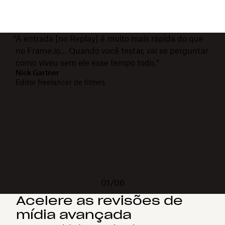
“A entrada [no Replay] é muito mais rápida do que
no Frame.io… Quando você testar, vai se perguntar
como viveu sem ele esse tempo todo.”
Nick Gartner
Editor freelancer de filmes
01/06
Acelere as revisões de
mídia avançada