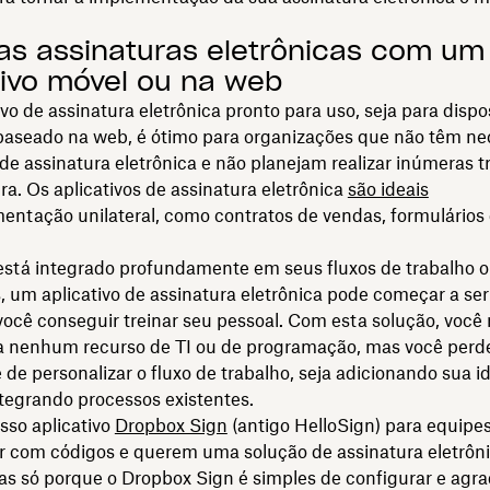
 as assinaturas eletrônicas com um
tivo móvel ou na web
vo de assinatura eletrônica pronto para uso, seja para dispo
baseado na web, é ótimo para organizações que não têm ne
e assinatura eletrônica e não planejam realizar inúmeras 
ra. Os aplicativos de assinatura eletrônica
são ideais
ntação unilateral, como contratos de vendas, formulários
stá integrado profundamente em seus fluxos de trabalho 
, um aplicativo de assinatura eletrônica pode começar a se
ocê conseguir treinar seu pessoal. Com esta solução, você 
 a nenhum recurso de TI ou de programação, mas você perd
de personalizar o fluxo de trabalho, seja adicionando sua i
ntegrando processos existentes. ‍
sso aplicativo
Dropbox Sign
(antigo HelloSign) para equipe
r com códigos e querem uma solução de assinatura eletrôn
as só porque o Dropbox Sign é simples de configurar e agra