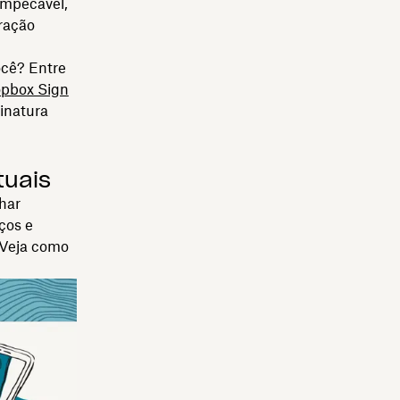
impecável,
uração
ocê? Entre
opbox Sign
inatura
tuais
har
ços e
 Veja como