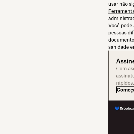
usar não si
Ferramenta
administra
Você pode 
pessoas di
documentos
sanidade em
Assin
Com ass
assinat
rápidos.
Começa