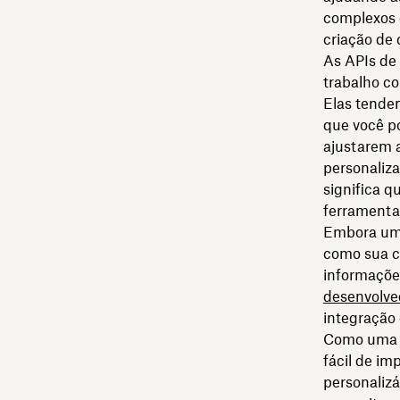
complexos c
criação de 
As APIs de 
trabalho c
Elas tende
que você po
ajustarem 
personaliza
significa q
ferramenta 
Embora uma
como sua c
informaçõ
desenvolve
integração
Como uma e
fácil de im
personaliz