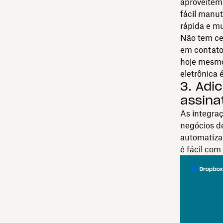
aproveitem 
fácil manu
rápida e mu
Não tem ce
em contat
hoje mesmo
eletrônica 
3. Adi
assina
As integraç
negócios de
automatiza
é fácil com