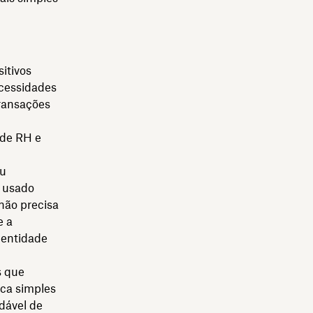
sitivos
cessidades
transações
 de RH e
ou
r usado
não precisa
e a
dentidade
s que
ica simples
dável de