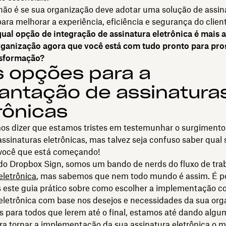
não é se sua organização deve adotar uma solução de assin
para melhorar a experiência, eficiência e segurança do clien
qual opção de integração de assinatura eletrônica é mais
rganização agora que você está com tudo pronto para pro
nsformação?
 opções para a
antação de assinatura
rônicas
s dizer que estamos tristes em testemunhar o surgimento
ssinaturas eletrônicas, mas talvez seja confuso saber qual 
 você que está começando!
do Dropbox Sign, somos um bando de nerds do fluxo de tra
eletrônica
, mas sabemos que nem todo mundo é assim. É po
 este guia prático sobre como escolher a implementação co
eletrônica com base nos desejos e necessidades da sua org
 para todos que lerem até o final, estamos até dando algu
ara tornar a implementação da sua assinatura eletrônica o m