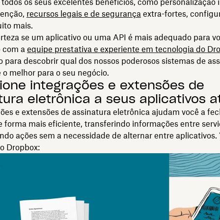
todos os seus excelentes benefícios, como personalização 
tenção,
recursos legais e de segurança
extra-fortes, config
ito mais.
rteza se um aplicativo ou uma API é mais adequado para v
o com a
equipe prestativa e experiente em tecnologia do Dr
 para descobrir qual dos nossos poderosos sistemas de ass
é o melhor para o seu negócio.
cione integrações e extensões de
tura eletrônica a seus aplicativos a
ões e extensões de assinatura eletrônica ajudam você a fec
 forma mais eficiente, transferindo informações entre servi
ndo ações sem a necessidade de alternar entre aplicativos.
 o Dropbox: