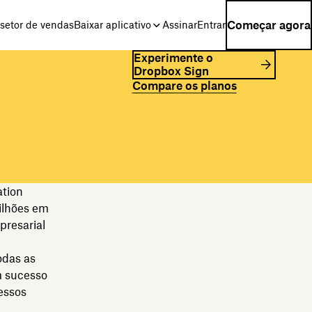
Começar agora
setor de vendas
Baixar aplicativo
Assinar
Entrar
Experimente o
Dropbox Sign
Compare os planos
ation
ilhões em
presarial
odas as
m sucesso
essos