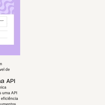
ém
vel de
a API
nica
os uma API
 eficiência
ocumentos