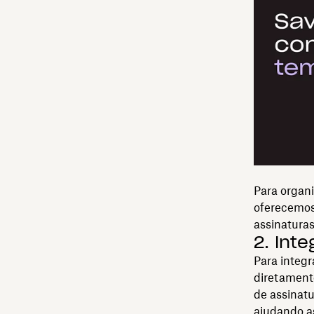
Para organ
oferecemo
assinaturas
2. Int
Para integr
diretamente
de assinatu
ajudando a