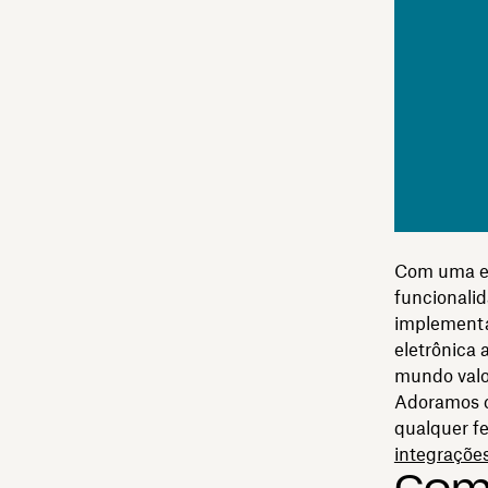
Com uma ex
funcionali
implementad
eletrônica 
mundo valo
Adoramos c
qualquer f
integraçõe
Como