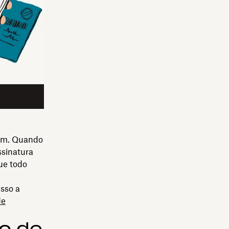
sam. Quando
ssinatura
que todo
sso a
de
o de