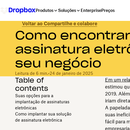
Produtos
Soluções
Enterprise
Preços
Voltar ao Compartilhe e colabore
Como encontrar
assinatura eletr
seu negócio
Leitura de 6 min.
•
24 de janeiro de 2025
Table of
Em um rela
contents
estimou qu
2019. Além
Suas opções para a
iriam diret
implantação de assinaturas
A papelada
eletrônicas
Como implantar sua solução
suas inefic
de assinatura eletrônica
fácil para 
empresariai