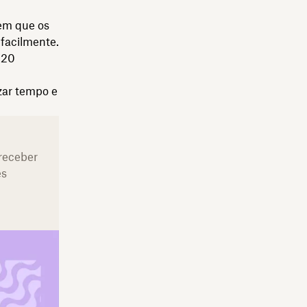
em que os
facilmente.
 20
zar tempo e
 receber
es