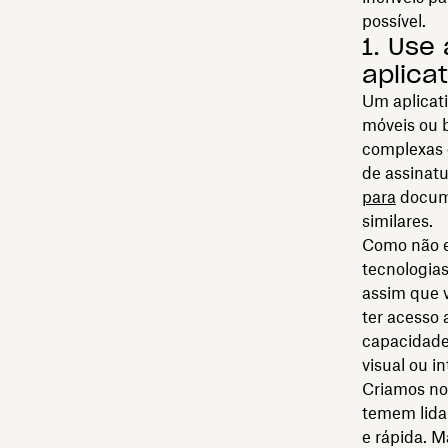
possível.
1. Use
aplica
Um aplicati
móveis ou 
complexas d
de assinatu
para
docume
similares.
Como não e
tecnologias
assim que v
ter acesso
capacidade 
visual ou i
Criamos no
temem lida
e rápida. M