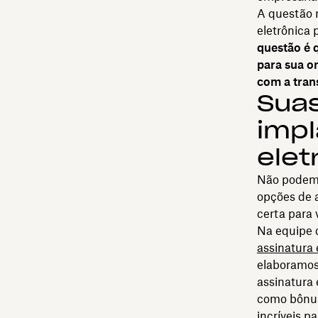
A questão 
eletrônica 
questão é 
para sua o
com a tra
Suas
impl
elet
Não podemo
opções de a
certa para
Na equipe 
assinatura 
elaboramos
assinatura 
como bônus
incríveis p