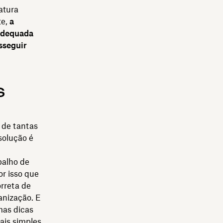
atura
te,
a
 adequada
sseguir
s
 de tantas
solução é
balho de
r isso que
rreta de
anização. E
mas dicas
ais simples