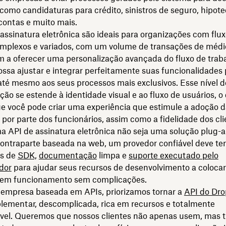
omo candidaturas para crédito, sinistros de seguro, hipote
contas e muito mais.
assinatura eletrônica são ideais para organizações com flu
omplexos e variados, com um volume de transações de médio
m a oferecer uma personalização avançada do fluxo de trab
ssa ajustar e integrar perfeitamente suas funcionalidades 
até mesmo aos seus processos mais exclusivos. Esse nível d
ção se estende à identidade visual e ao fluxo de usuários, o
ue você pode criar uma experiência que estimule a adoção 
por parte dos funcionários, assim como a fidelidade dos cli
 API de assinatura eletrônica não seja uma solução plug-
ontraparte baseada na web, um provedor confiável deve ter
es de
SDK,
documentação
limpa e
suporte executado pelo
dor
para ajudar seus recursos de desenvolvimento a colocar
 em funcionamento sem complicações.
mpresa baseada em APIs, priorizamos tornar a
API do Dro
plementar, descomplicada, rica em recursos e totalmente
ável. Queremos que nossos clientes não apenas usem, ma