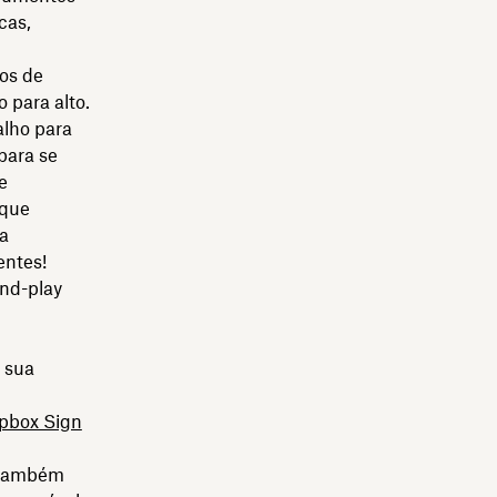
cas,
xos de
 para alto.
alho para
para se
e
 que
da
entes!
and-play
 sua
pbox Sign
s também