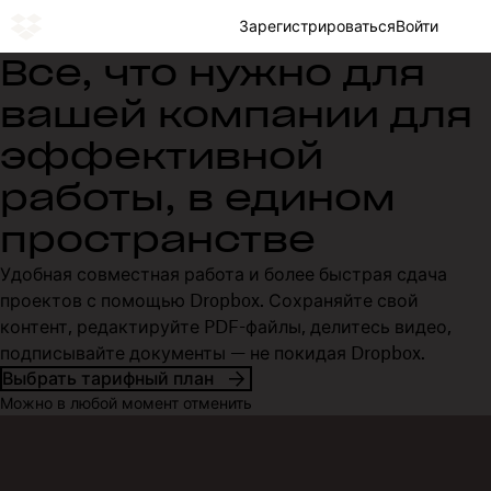
Зарегистрироваться
Войти
Все, что нужно для
вашей компании для
эффективной
работы, в едином
пространстве
Удобная совместная работа и более быстрая сдача
проектов с помощью Dropbox. Сохраняйте свой
контент, редактируйте PDF-файлы, делитесь видео,
подписывайте документы — не покидая Dropbox.
Выбрать тарифный план
Можно в любой момент отменить