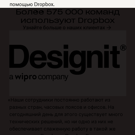
помощью Dropbox.
Более 575 000 команд
используют Dropbox
Узнайте больше о наших клиентах
«Наши сотрудники постоянно работают из
разных стран, часовых поясов и офисов. На
сегодняшний день для этого существует много
технических решений, но ни одно из них не
обеспечивает слаженную работу в такой же