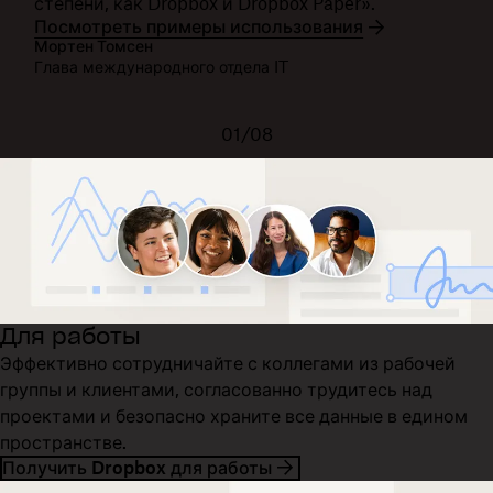
степени, как Dropbox и Dropbox Paper».
Посмотреть примеры использования
Мортен Томсен
Глава международного отдела IT
01/08
Для работы
Эффективно сотрудничайте с коллегами из рабочей
группы и клиентами, согласованно трудитесь над
проектами и безопасно храните все данные в едином
пространстве.
Получить Dropbox для работы