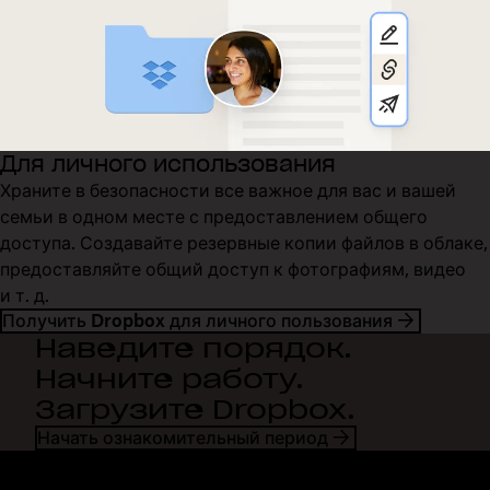
Для личного использования
Храните в безопасности все важное для вас и вашей
семьи в одном месте с предоставлением общего
доступа. Создавайте резервные копии файлов в облаке,
предоставляйте общий доступ к фотографиям, видео
и т. д.
Получить Dropbox для личного пользования
Наведите порядок.
Начните работу.
Загрузите Dropbox.
Начать ознакомительный период
Dropbox
Продукты
Программа для
Plus