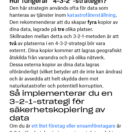
Hur fungerar ”4-3-2”-strategin?
Den här strategin används ofta för data som
hanteras av tjänster inom
katastrofåterställning
.
Den rekommenderar att du skapar
fyra
kopior av
dina data, lagrade på
tre
olika platser.
Skillnaden mellan detta och 3-2-1-metoden är att
två
av platserna i en 4-3-2-strategi bör vara
externt. Dina kopior kommer att lagras geografiskt
åtskilda från varandra och på olika nätverk.
Dessa externa kopior av dina data lagras
oföränderligt (vilket betyder att de inte kan ändras)
och är avsedda att helt skydda dem mot
naturkatastrofer och potentiell korruption.
Så implementerar du en
3-2-1-strategi för
säkerhetskopiering av
data
Om du är
ett litet företag eller ensamföretagare
är