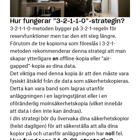
Hur fungerar ”3-2-1-1-0”-strategin?
3-2-1-1-0-metoden bygger på 3-2-1-regeln för
reservfunktioner men tar den ett steg längre.
Förutom de tre kopiorna som föreslås i 3-2-1-
metoden rekommenderar denna strategi att man
skapar ytterligare
en
offline-kopia eller "air-
gapped"-kopia av dina data.
Det viktiga med denna kopia är att den måste vara
fysiskt åtskild från de data som säkerhetskopieras.
Detta kan vara band som lagras utanför
anläggningen i en lagringstjänst eller i en
oföränderlig molnsäkerhetskopia (vilket innebär
att data i den inte kan ändras).
I din strategi bör du övervaka dina säkerhetskopior
(helst dagligen) för att säkerställa att alla dina
kopior på och utanför anläggningen har
noll
fel.