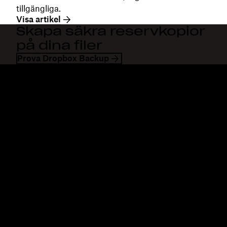
tillgängliga.
Visa artikel
Skapa säkra reservkopior
på dina filer
Prova Dropbox Backup
Dropbox
Produkter
Klienten
Plus
Mobilapp
Professional
Integreringar
Business
Funktioner
Enterprise
Lösningar
Dash
Säkerhet
DocSend
Tidig åtkomst
Dropbox Sign
Mallar
Reclaim.ai
Kostnadsfria verktyg
Planer
Produktuppdateringar
Funktioner
Support
Skicka stora filer
Hjälpcenter
Skicka långa videor
Kontakta oss