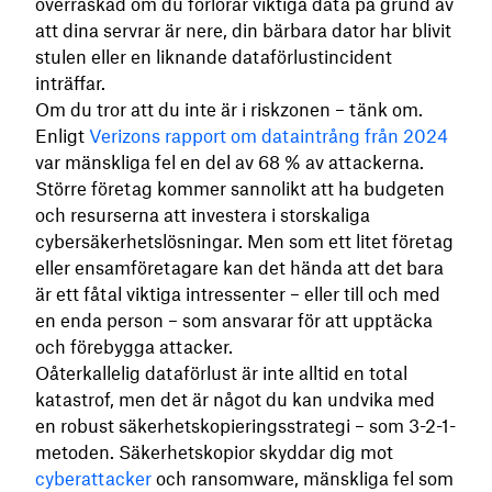
överraskad om du förlorar viktiga data på grund av
att dina servrar är nere, din bärbara dator har blivit
stulen eller en liknande dataförlustincident
inträffar.
Om du tror att du inte är i riskzonen – tänk om.
Enligt
Verizons rapport om dataintrång från 2024
var mänskliga fel en del av 68 % av attackerna.
Större företag kommer sannolikt att ha budgeten
och resurserna att investera i storskaliga
cybersäkerhetslösningar. Men som ett litet företag
eller ensamföretagare kan det hända att det bara
är ett fåtal viktiga intressenter – eller till och med
en enda person – som ansvarar för att upptäcka
och förebygga attacker.
Oåterkallelig dataförlust är inte alltid en total
katastrof, men det är något du kan undvika med
en robust säkerhetskopieringsstrategi – som 3-2-1-
metoden. Säkerhetskopior skyddar dig mot
cyberattacker
och ransomware, mänskliga fel som