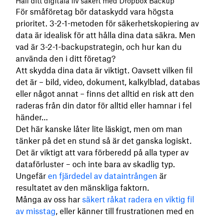
Håll ditt digitala liv säkert med Dropbox Backup
För småföretag bör dataskydd vara högsta
prioritet. 3-2-1-metoden för säkerhetskopiering av
data är idealisk för att hålla dina data säkra. Men
vad är 3-2-1-backupstrategin, och hur kan du
använda den i ditt företag?
Att skydda dina data är viktigt. Oavsett vilken fil
det är – bild, video, dokument, kalkylblad, databas
eller något annat – finns det alltid en risk att den
raderas från din dator för alltid eller hamnar i fel
händer…
Det här kanske låter lite läskigt, men om man
tänker på det en stund så är det ganska logiskt.
Det är viktigt att vara förberedd på alla typer av
dataförluster – och inte bara av skadlig typ.
Ungefär
en fjärdedel av dataintrången
är
resultatet av den mänskliga faktorn.
Många av oss har
säkert råkat radera en viktig fil
av misstag
, eller känner till frustrationen med en