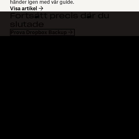
händer igen med vår guide.
Visa artikel
Fortsätt precis där du
slutade
Prova Dropbox Backup
Dropbox
Produkter
Klienten
Plus
Mobilapp
Professional
Integreringar
Business
Funktioner
Enterprise
Lösningar
Dash
Säkerhet
DocSend
Tidig åtkomst
Dropbox Sign
Mallar
Reclaim.ai
Kostnadsfria verktyg
Planer
Produktuppdateringar
Funktioner
Support
Skicka stora filer
Hjälpcenter
Skicka långa videor
Kontakta oss
Molnfotolagring
Sekretess och villkor