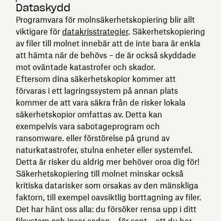
Dataskydd
Programvara för molnsäkerhetskopiering blir allt
viktigare för
datakrisstrategier
. Säkerhetskopiering
av filer till molnet innebär att de inte bara är enkla
att hämta när de behövs – de är också skyddade
mot oväntade katastrofer och skador.
Eftersom dina säkerhetskopior kommer att
förvaras i ett lagringssystem på annan plats
kommer de att vara säkra från de risker lokala
säkerhetskopior omfattas av. Detta kan
exempelvis vara sabotageprogram och
ransomware. eller förstörelse på grund av
naturkatastrofer, stulna enheter eller systemfel.
Detta är risker du aldrig mer behöver oroa dig för!
Säkerhetskopiering till molnet minskar också
kritiska datarisker som orsakas av den mänskliga
faktorn, till exempel oavsiktlig borttagning av filer.
Det har hänt oss alla: du försöker rensa upp i ditt
filsystem och inser sedan – för sent – att du har