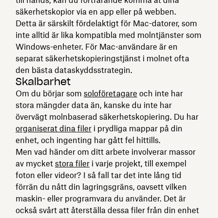
säkerhetskopior via en app eller på webben.
Detta är särskilt fördelaktigt för Mac-datorer, som
inte alltid är lika kompatibla med molntjänster som
Windows-enheter. För Mac-användare är en
separat säkerhetskopieringstjänst i molnet ofta
den bästa dataskyddsstrategin.
Skalbarhet
Om du börjar som
soloföretagare
och inte har
stora mängder data än, kanske du inte har
övervägt molnbaserad säkerhetskopiering. Du har
organiserat dina filer
i prydliga mappar på din
enhet, och ingenting har gått fel hittills.
Men vad händer om ditt arbete involverar massor
av mycket
stora filer
i varje projekt, till exempel
foton eller videor? I så fall tar det inte lång tid
förrän du nått din lagringsgräns, oavsett vilken
maskin- eller programvara du använder. Det är
också svårt att återställa dessa filer från din enhet