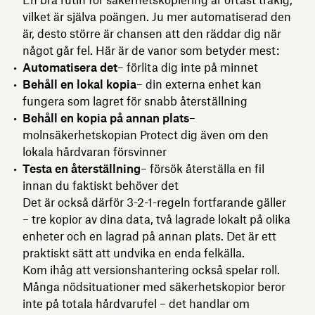
vilket är själva poängen. Ju mer automatiserad den
är, desto större är chansen att den räddar dig när
något går fel. Här är de vanor som betyder mest:
Automatisera det
– förlita dig inte på minnet
Behåll en lokal kopia
– din externa enhet kan
fungera som lagret för snabb återställning
Behåll en kopia på annan plats
–
molnsäkerhetskopian Protect dig även om den
lokala hårdvaran försvinner
Testa en återställning
– försök återställa en fil
innan du faktiskt behöver det
Det är också därför 3-2-1-regeln fortfarande gäller
– tre kopior av dina data, två lagrade lokalt på olika
enheter och en lagrad på annan plats. Det är ett
praktiskt sätt att undvika en enda felkälla.
Kom ihåg att versionshantering också spelar roll.
Många nödsituationer med säkerhetskopior beror
inte på totala hårdvarufel – det handlar om