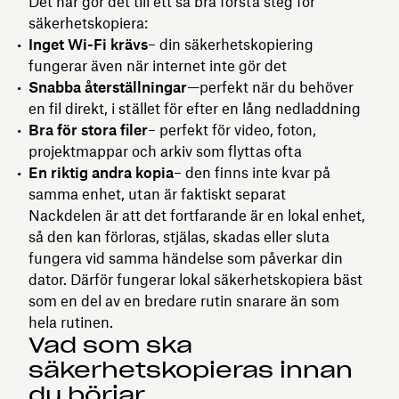
Det här gör det till ett så bra första steg för
säkerhetskopiera:
Inget Wi-Fi krävs
– din säkerhetskopiering
fungerar även när internet inte gör det
Snabba återställningar
—perfekt när du behöver
en fil direkt, i stället för efter en lång nedladdning
Bra för stora filer
– perfekt för video, foton,
projektmappar och arkiv som flyttas ofta
En riktig andra kopia
– den finns inte kvar på
samma enhet, utan är faktiskt separat
Nackdelen är att det fortfarande är en lokal enhet,
så den kan förloras, stjälas, skadas eller sluta
fungera vid samma händelse som påverkar din
dator. Därför fungerar lokal säkerhetskopiera bäst
som en del av en bredare rutin snarare än som
hela rutinen.
Vad som ska
säkerhetskopieras innan
du börjar