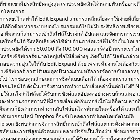
มที่พวกเขามีประสิทธิผลสูงสุด เราประหยัดเงินได้หลายพันหรืออาจถ
ุกโครงการ
ระยะไกลทำให้ Edit Expand สามารถหลีกเลี่ยงค่าใช้จ่ายที่เกี่ยว
านได้อีกด้วย หากระบบของโปรแกรมแก้ไขไม่มีประสิทธิภาพเพียง
ีโอ ทีมงานก็สามารถเข้าถึงไฟล์โปรเจ็กต์ อัปเดต และจัดการการเร
ครื่องอื่นได้ จึงหลีกเลี่ยงค่าใช้จ่ายด้านฮาร์ดแวร์ที่ไม่จำเป็น โดย
ราประหยัดได้ราว 50,000 ถึง 100,000 ดอลลาร์ต่อปี เพราะเราไม่จ
งหรือเซิร์ฟเวอร์ขนาดใหญ่เพื่อให้สิ่งต่างๆ เกิดขึ้นได้” นีลสันกล่าว
มอบความอุ่นใจให้กับ Edit Expand ด้วย เพราะทีมงานไม่ต้องกังวล
าเซิร์ฟเวอร์ การปรับสมดุลปริมาณงาน หรือการจัดการกับเวลาหยุ
อไป “เราชอบคุณลักษณะการซิงค์แบบเลือกได้ เนื่องจากเราสามารถเล
ีออนไลน์ได้ ดังนั้นเราจึงสามารถทำงานกับสิ่งเหล่านั้นต่อไปได้” N
ยให้แน่ใจว่าไฟล์จะได้รับการซิงค์และอัปเดตอย่างครบถ้วนเสมอ แม
ะทำงานจากสถานที่ที่มีการเชื่อมต่ออินเทอร์เน็ตไม่ดีก็ตาม หากอ
ีมงานก็ยังสามารถทำงานกับไฟล์บนไดรฟ์ภายในเครื่องได้ และเมื่
ตกลับมาออนไลน์ Dropbox ก็จะอัปโหลดการอัปเดตโดยอัตโนมัติ
ielson ยังพบว่าการจัดการสิทธิ์การเข้าถึงไฟล์และ
การตั้งค่าควา
ารหัส และการพิสูจน์ตัวตนแบบหลายปัจจัยเป็นเรื่องง่าย ซึ่งหมายคว
นองความต้องการของลูกค้าและได้รับความไว้วางใจจากบริษัท