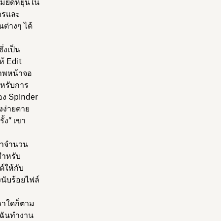
มยืดหยุ่นใน
การและ
ต่างๆ ได้
่งเป็น
้ Edit
ภาพหน้าจอ
ำหรับการ
เอง Spinder
างง่ายดาย
ั้ง” เขา
อหาจำนวน
สำหรับ
์ให้กับ
นับร้อยไฟล์
วลาใดก็ตาม
งฉันทำงาน