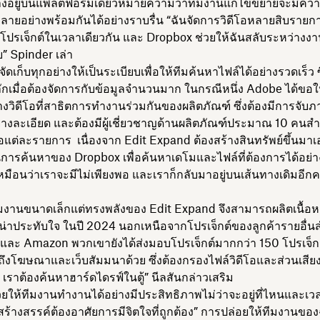
่างอยู่บนแพลตฟอร์มเดียวหมายความว่าทีมงานแก้ไขขยายจะมีควา
ายอย่างพร้อมกันได้อย่างราบรื่น “ฉันจัดการวิดีโอหลายสิบราย
ปรเจ็กต์ในเวลาเดียวกัน และ Dropbox ช่วยให้ฉันสลับระหว่างงาน
ย” Spinder เล่า
ัดเก็บทุกอย่างให้เป็นระเบียบเพื่อให้ทีมค้นหาไฟล์ได้อย่างรวดเร็ว ซึ
ักเมื่อต้องจัดการกับข้อมูลจำนวนมาก ในกรณีหนึ่ง Adobe ได้ขอให
งวิดีโอที่สาธิตการทำงานร่วมกันของผลิตภัณฑ์ ซึ่งต้องมีการจับ
่างละเอียด และต้องมีผู้เชี่ยวชาญด้านผลิตภัณฑ์ประมาณ 10 คนส
อแต่ละรายการ เนื่องจาก Edit Expand ต้องสร้างสินทรัพย์ขึ้นมา
ชันการค้นหาของ Dropbox เพื่อค้นหาเดโมและไฟล์ที่ต้องการได้อย่
มือนว่าเราจะมีไม่เพียงพอ และเราก็กลับมาอยู่บนเส้นทางเดิมอีกคร
 ทีมงานขนาดเล็กแต่ทรงพลังของ Edit Expand จึงสามารถผลิตเนื้
น่าประทับใจ ในปี 2024 นอกเหนือจากโปรเจ็กต์ของลูกค้ารายอื่น
และ Amazon พวกเขายังได้ส่งมอบโปรเจ็กต์มากกว่า 150 โปรเจ็กต
งโฆษณาและเว็บสัมมนาด้วย ซึ่งต้องกรองไฟล์วิดีโอและส่วนเสียง
 เราต้องค้นหาฮาร์ดไดรฟ์ในตู้” นีลสันกล่าวเสริม
ยให้ทีมงานทำงานได้อย่างมีประสิทธิภาพไม่ว่าจะอยู่ที่ไหนและเ
้างสรรค์ต้องอาศัยการมีจิตใจที่ถูกต้อง” การปล่อยให้ทีมงานขอ