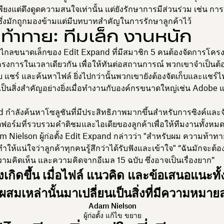
่เพียงแต่ดึงดูดความสนใจเท่านั้น แต่ยังรักษาการมีส่วนร่วม เช่น ก
ซึ่งมักถูกมองข้ามแต่มีบทบาทสำคัญในการรักษาลูกค้าไว้
ท้าทาย: ทีมเล็ก งานหนัก
ไกลขนาดเล็กของ Edit Expand ที่มีสมาชิก 5 คนต้องจัดการโคร
ครงการในเวลาเดียวกัน เพื่อให้ทันต่อสถานการณ์ พวกเขาจำเป็นต้อง
บ แชร์ และค้นหาไฟล์ ยิ่งไปกว่านั้นพวกเขายังต้องจัดเก็บและแชร์ไ
งเป็นสิ่งสำคัญอย่างยิ่งเมื่อทำงานกับองค์กรขนาดใหญ่เช่น Adobe 
 กำลังค้นหาโซลูชันที่มีประสิทธิภาพมากขึ้นสำหรับการซิงค์และจั
อร์มที่รวบรวมคำติชมและไอเดียของลูกค้าเพื่อให้ทีมงานทั้งหม
 Nielson ผู้ก่อตั้ง Edit Expand กล่าวว่า "สำหรับผม ความท้าทายท
ทำให้แน่ใจว่าลูกค้าทุกคนรู้สึกว่าได้รับฟังและเข้าใจ" “ฉันมักจะต
มคิดเห็น และความคิดจากอีเมล 15 ฉบับ ซึ่งอาจเป็นเรื่องยาก”
ริงเกิดขึ้น เมื่อไฟล์ แนวคิด และข้อเสนอแนะท
มเหล่านั้นมาเปลี่ยนเป็นสิ่งที่มีความหมายส
Adam Nielson
ผู้ก่อตั้ง แก้ไข ขยาย