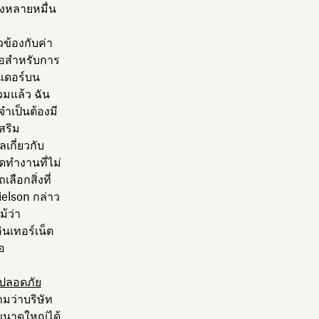
ึงหลายหมื่น
ข้องกับค่า
พอสำหรับการ
นเดอร์บน
รวมแล้ว ฉัน
ำเป็นต้องมี
เสริม
เกี่ยวกับ
ดทำงานที่ไม่
ือกสิ่งที่
ielson กล่าว
้ว่า
ินเทอร์เน็ต
อ
มปลอดภัย
ามว่าบริษัท
ขนาดใหญ่ได้