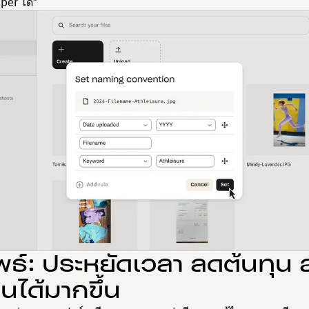
er ได้”
ธ์: ประหยัดเวลา ลดต้นทุน ส
นได้มากขึ้น