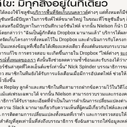
้ไข: มีทุกสิ่งอยู่ในที่เดียว
ได้ลองใช้โซลูชัน
บริการพื้นที่จัดเก็บบนคลาวด์
ต่างๆ แต่ทั้งหมดก็มีข
ูชันหนึ่งมีปัญหาในการซิงค์ไฟล์ขนาดใหญ่ ในขณะที่โซลูชันอื่นๆ 
เล่นหรือมีปัญหาในการบันทึกเวอร์ชันไฟล์ จากนั้น Nielson ก็นำ 
โดยกล่าวว่า “ฉันเป็นผู้ภักดีต่อ Dropbox มานานแล้ว" บริการได้ผล
ิษัทจัดเก็บโครงการทั้งหมดไว้ใน Dropbox และดำเนินการกับโครงการ
้เป็นแหล่งข้อมูลที่เชื่อถือได้เพียงแหล่งเดียว ตั้งแต่ต้นจนจบกระบวน
 การแก้ไข การตรวจสอบ จะเกิดขึ้นภายใน Dropbox “ไฟล์ต่างๆ
จะถ
กรณ์ทั้งหมดของเรา
ดังนั้นจึงช่วยลดความซ้ำซ้อนและรับรองได้ว่า
์ชันล่าสุดที่ไคลเอ็นต์แชร์เท่านั้น” Nick Spinder บรรณาธิการข
ว สมาชิกในทีมยังได้รับการแจ้งเตือนเมื่อมีการอัปเดตไฟล์ ช่วยใ
วยิ่งขึ้น
ox Replay ลูกค้าและสมาชิกในทีมสามารถฝากข้อความไว้ในวิดีโ
ะแม้แต่เฟรมเฉพาะได้ จากนั้น Nielson สามารถรวบรวมและกรองค
ณาธิการได้รับรายละเอียดที่จำเป็นในการดำเนินการเปลี่ยนแปลงต่าง
ความ Slack มากมายเกี่ยวกับความเห็นที่ผู้คนมีเกี่ยวกับไฟล์และเ
ั้น การติดตามการเปลี่ยนแปลงทั้งหมดที่เราทำ และการตรวจสอบให้แ
ี่สำคัญที่สุดเท่านั้นที่ส่งถึงบรรณาธิการ ซึ่งฉันสามารถใส่ข้อมูลเหล