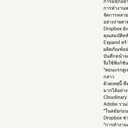
การมีทุกอย
การทำงานหล
จัดการหลายโ
อย่างง่ายดา
Dropbox ยังจ
คุณสมบัติหล
Expand สร้า
ผลิตภัณฑ์อย
บันทึกหน้าจ
จึงใช้ฟังก์
“ตอนแรกดูเห
กล่าว
ด้วยเหตุนี้
มากได้อย่าง
Cloudinary 
Adobe รวมถึ
“ในสมัยก่อน
Dropbox ช่ว
“การทำงานสร