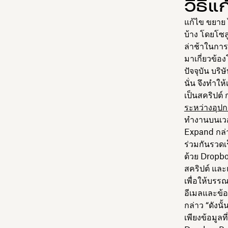
วิธีแก
แก้ไข ขยาย 
บ้าง โดยโซล
ล่าช้าในการ
มาเกี่ยวข้อง
ปัจจุบัน บร
นั่น จึงทำให
เป็นสคริปต์
ระหว่างอุป
ทำงานบนเวอร
Expand กล่า
ร่วมกันรวดเร็
ด้วย Dropb
สคริปต์ แล
เพื่อให้บรร
อีเมลและข้อ
กล่าว “ดังน
เพียงข้อมูลท