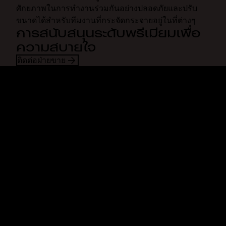
ศักยภาพในการทำงานร่วมกันอย่างปลอดภัยและปรับ
ขนาดได้สำหรับทีมงานที่กระจัดกระจายอยู่ในที่ต่างๆ
การสนับสนุนระดับพรีเมียมเพื่อ
ความสบายใจ
ติดต่อฝ่ายขาย
Dropbox
ผลิตภัณฑ์
แอปเดสก์ท็อป
Plus
แอปสำหรับอุปกรณ์เคลื่อนที่
Professional
การผสานการทำงาน
Business
คุณสมบัติ
Enterprise
โซลูชัน
Dash
การรักษาความปลอดภัย
DocSend
การเข้าถึงก่อนใคร
Dropbox Sign
แม่แบบ
Reclaim.ai
เครื่องมือฟรี
แผนบริการ
การอัพเดทผลิตภัณฑ์
คุณสมบัติ
การสนับสนุน
ส่งไฟล์ขนาดใหญ่
ศูนย์ความช่วยเหลือ
ส่งวิดีโอแบบยาว
ติดต่อเรา