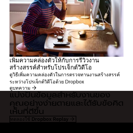
เพิ่มความคล่องตัวให้กับการรีวิวงาน
สร้างสรรค์สำหรับโปรเจ็กต์วิดีโอ
ดูวิธีเพิ่มความคล่องตัวในการตรวจทานงานสร้างสรรค์
ระหว่างโปรเจ็กต์วิดีโอด้วย Dropbox
ดูบทความ
แบ่งปันข้อมูลสำหรับงานของ
คุณอย่างง่ายดายและได้รับข้อคิด
เห็นที่ดีขึ้น
ทดลองใช้ Dropbox Replay
Dropbox
ผลิตภัณฑ์
แอปเดสก์ท็อป
Plus