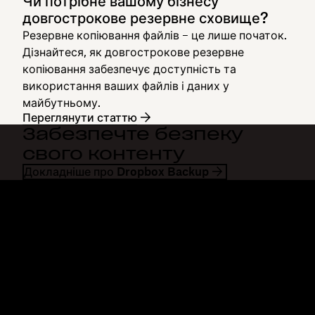
Чи потрібне вашому бізнесу
довгострокове резервне сховище?
Резервне копіювання файлів – це лише початок.
Дізнайтеся, як довгострокове резервне
копіювання забезпечує доступність та
використання ваших файлів і даних у
майбутньому.
Переглянути статтю
Забезпечте безпеку
свого контенту
Докладніше про Dropbox Backup
Dropbox
Продукти
Програма для комп'ютерів
Plus
Програма для мобільних
Professional
пристроїв
Business
Інтеграції
Enterprise
Функції
Dash
Рішення
DocSend
Безпека
Dropbox Sign
Ранній доступ
Reclaim.ai