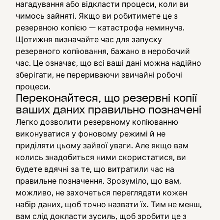
нагадування або відкласти процеси, коли ви
чимось зайняті. Якщо ви робитимете це з
резервною копією — катастрофа неминуча.
Щотижня визначайте час для запуску
резервного копіювання, бажано в неробочий
час. Це означає, що всі ваші дані можна надійно
зберігати, не перериваючи звичайні робочі
процеси.
Переконайтеся, що резервні копії
ваших даних правильно позначені
Легко дозволити резервному копіюванню
виконуватися у фоновому режимі й не
приділяти цьому зайвої уваги. Але якщо вам
колись знадобиться ними скористатися, ви
будете вдячні за те, що витратили час на
правильне позначення. Зрозуміло, що вам,
можливо, не захочеться переглядати кожен
набір даних, щоб точно назвати їх. Тим не менш,
вам слід докласти зусиль, щоб зробити це з