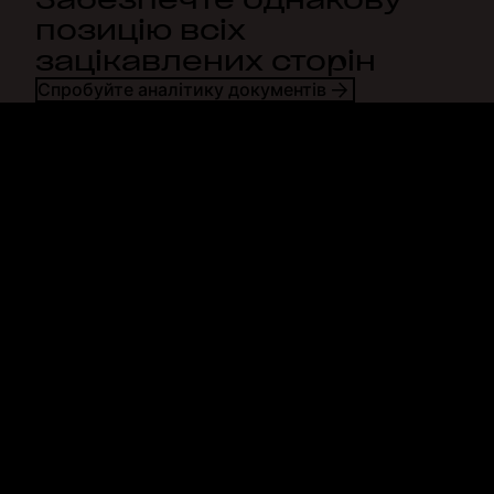
позицію всіх
зацікавлених сторін
Спробуйте аналітику документів
Dropbox
Продукти
Програма для комп'ютерів
Plus
Програма для мобільних
Professional
пристроїв
Business
Інтеграції
Enterprise
Функції
Dash
Рішення
DocSend
Безпека
Dropbox Sign
Ранній доступ
Reclaim.ai
Шаблони
Плани
Безкоштовні інструменти
Оновлення продуктів
Функції
Служба підтримки
Надсилання великих файлів
Центр довідки
Надсилання великих
Звернутися до нас
відеозаписів
Конфіденційність і умови
Хмарне сховище для
Політика щодо файлів