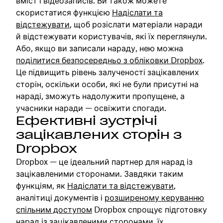
вміст і відеозаписів. Ви також можете
скористатися функцією
Надіслати та
відстежувати
, щоб розіслати матеріали наради
й відстежувати користувачів, які їх переглянули.
Або, якщо ви записали нараду, нею можна
поділитися безпосередньо з обліковки Dropbox
.
Це підвищить рівень залученості зацікавлених
сторін, оскільки особи, які не були присутні на
нараді, зможуть надолужити пропущене, а
учасники наради — освіжити спогади.
Ефективні зустрічі
зацікавлених сторін з
Dropbox
Dropbox — це ідеальний партнер для нарад із
зацікавленими сторонами. Завдяки таким
функціям, як
Надіслати та відстежувати
,
аналітиці документів і
розширеному керуванню
спільним доступом
Dropbox спрощує підготовку
нарад із зацікавленими сторонами, їх