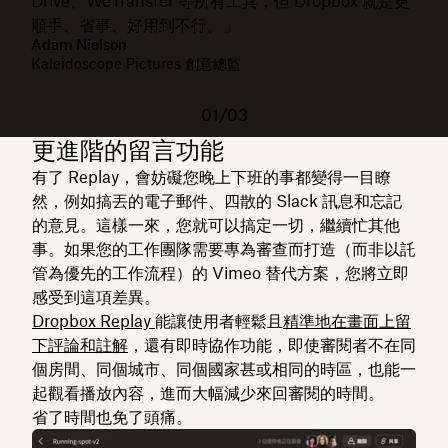
Drive、WeTransfer 等所有工具，但 Dropbox 就是更
順手、省事、好用到不行。」
Adam Nielson
Kaleidoscope Pictures 創意總監
01/03
更進階的留言功能
有了 Replay，會妨礙您晚上下班的事都變得一目瞭
然，例如搞丟的電子郵件、四散的 Slack 訊息和忘記
的意見。這樣一來，您就可以搞定一切，繼續忙其他
事。如果您的工作團隊需要專為審查而打造（而非以託
管為優先的工作流程）的 Vimeo 替代方案，您將立即
感受到這項差異。
Dropbox Replay
能讓使用者輕鬆且
精準地在畫面上留
下評論和註解
，還有即時協作功能，即使審閱者不在同
個房間、同個城市、同個國家甚或相同的時區，也能一
起觀看播放內容，進而大幅減少來回審閱的時間。
省了時間也免了頭痛。