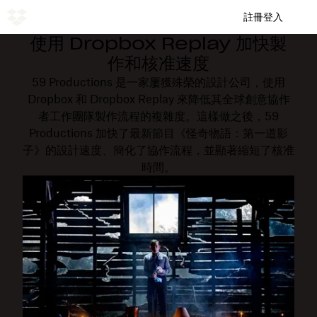
註冊
登入
使用 Dropbox Replay 加快製
作和核准速度
59 Productions 是一家屢獲殊榮的設計公司，使用
Dropbox 和 Dropbox Replay 來降低其全球創意協作
者工作團隊製作流程的複雜度。這樣做之後，59
Productions 加快了最新節目《怪奇物語：第一道影
子》的設計速度、簡化了協作流程，並顯著縮短了核准
時間。