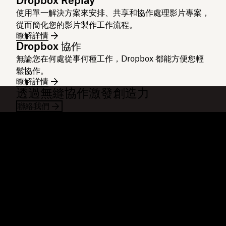
Dropbox Replay
使用單一解決方案來安排、共享和協作處理影片專案，
從而簡化您的影片製作工作流程。
瞭解詳情
Dropbox 協作
無論您在何處從事何種工作，Dropbox 都能方便您輕
鬆協作。
瞭解詳情
透過無縫協作激發創造力
聯絡我們
Dropbox
產品
桌面應用程式
Plus
行動應用程式
Professional
整合
Business
功能
Enterprise
解決方案
Dash
安全性
DocSend
搶先體驗
Dropbox Sign
範本
Reclaim.ai
免費工具
方案