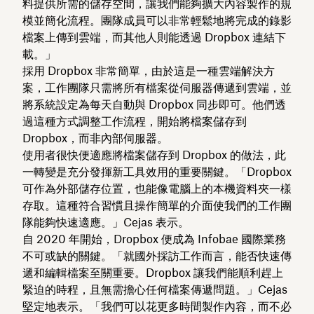
料提供所需的儲存空間，讓我們能夠擴大內容製作的規
模並簡化流程。團隊成員可以非常輕鬆地將完成的錄影
檔案上傳到雲端，而其他人則能透過 Dropbox 連結下
載。」
採用 Dropbox 非常簡單，由於這是一種雲端解決方
案，工作團隊只需將所有檔案從伺服器傳遞到雲端，並
將系統設定為每天自動與 Dropbox 同步即可。他們透
過這種方式調整工作流程，開始將檔案儲存到
Dropbox，而非內部伺服器。
使用者很快便適應將檔案儲存到 Dropbox 的做法，此
一轉變是充分發揮新工具效用的重要關鍵。「Dropbox
可作為外部儲存位置，也能像電腦上的本機資料夾一樣
存取。這種符合習慣且操作簡單的介面使我們的工作團
隊能夠快速適應。」Cejas 表示。
自 2020 年開始，Dropbox 便成為 Infobae 國際業務
不可或缺的關鍵。「就國外採訪工作而言，能否快速傳
遞和編輯檔案至關重要。Dropbox 讓我們能順利趕上
緊迫的時程，且無需擔心任何檔案傳遞問題。」Cejas
堅定地表示。「我們可以花更多時間製作內容，而不必