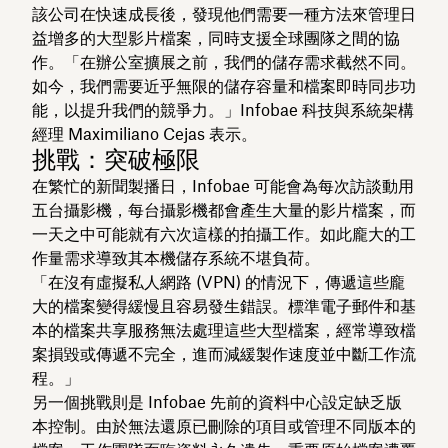
該公司在快速成長後，發現他們需要一種方法來管理日
益增多的大型影片檔案，同時支援全球團隊之間的協
作。「在辦公室擴展之前，我們的儲存需求截然不同。
如今，我們需要近乎無限的儲存容量和檔案即時同步功
能，以提升我們的競爭力。」Infobae 科技與系統架構
經理 Maximiliano Cejas 表示。
挑戰：突破極限
在繁忙的新聞製播日，Infobae 可能會為每次訪談動用
五台攝影機，每台攝影機都會產生大量的影片檔案，而
一天之中可能就有六次這樣的拍攝工作。如此龐大的工
作量需求導致其本機儲存系統不堪負荷。
「在沒有虛擬私人網路 (VPN) 的情況下，傳遞這些龐
大的檔案變得緩慢且容易發生錯誤。標準電子郵件和基
本的檔案共享服務無法處理這些大型檔案，經常導致檔
案損毀或傳遞不完全，進而減緩製作速度並中斷工作流
程。」
另一個挑戰則是 Infobae 先前的資料中心設定缺乏版
本控制。由於無法還原已刪除的項目或管理不同版本的