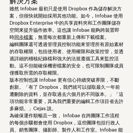
解決方案
雖然 Infobae 最初只是使用 Dropbox 作為儲存解決方
案，但很快就開始採用其他功能。如今，Infobae 使用
Dropbox Enterprise 中的共享資料夾和工作團隊儲存
空間來提升協作效率。這也讓 Infobae 能夠跨裝置即
時
同步檔案
，無需每次都重新上傳和下載檔案。
編輯團隊還可透過管理員控制功能來管理所有原始素材
的存取權限，包括使用者、使用權限和政策控管，並透
過詳細的稽核紀錄檔和強大的法規遵循工具來監控活
動。這不但能確保機密檔案的安全，也可限制團隊成員
僅獲取所需的存取權限。
版本控制也讓 Infobae 更有信心持續突破界限，不斷
創新。「有了 Dropbox，我們就可以擷取最久一年前
遭刪除的資料，並存取過去六個月的不同版本。」「這
項功能非常重要，其為我們重要的編輯工作項目省去許
多麻煩。」Cejas 說。
為確保運作順暢且一致， Infobae 在跨團隊工作流程
的每個步驟都會使用 Dropbox，這些團隊包括行政人
員、銷售團隊、攝影師、製作人和工作室。Infobae 能