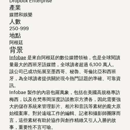
Dropbox Enterprise
產業
媒體和娛樂
人數
250-999
地點
阿根廷
背景
Infobae
是來自阿根廷的數位媒體領袖，也是全球閱讀
量最大的西班牙語媒體，全球讀者超過 6,100 萬人。
該公司已成功拓展至墨西哥、秘魯、哥倫比亞和西班
牙，為全球讀者提供關於現今熱門話題的準確、可靠資
訊。
Infobae 製作的內容包羅萬象，包括在美國高規格專訪
梅西，以及在梵蒂岡深度訪談教宗方濟各，因此需要強
大的儲存系統來管理影片、相片和音訊等素材的龐大原
始檔案庫。對於遠端工作的編輯、記者和攝影師團隊而
言，這些素材有助於協作與創作精緻又引人入勝的故
事，重要性不言可喻。