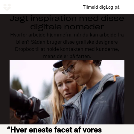
Tilmeld dig
Log på
Jagt inspiration med disse
digitale nomader
Hvorfor arbejde hjemmefra, når du kan arbejde fra
bilen? Sådan bruger disse grafiske designere
Dropbox til at holde kontakten med kunderne,
mens de er på farten.
“Hver eneste facet af vores