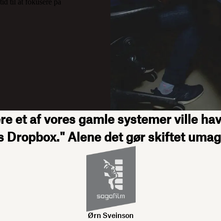
d til at fokusere på
e et af vores gamle systemer ville have 
 Dropbox." Alene det gør skiftet uma
Ørn Sveinson