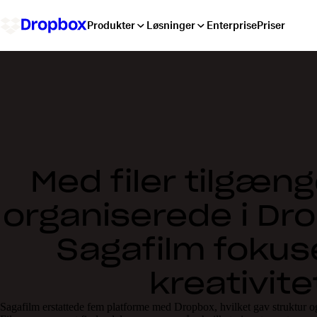
Produkter
Løsninger
Enterprise
Priser
Med filer tilgæng
organiserede i Dr
Sagafilm fokus
kreativite
Sagafilm erstattede fem platforme med Dropbox, hvilket gav struktur og