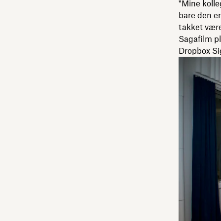
"Mine kolle
bare den en
takket være
Sagafilm pl
Dropbox Sign