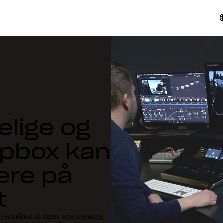
elige og
opbox kan
ere på
t
 enkelhed til deres arbejdsgange.