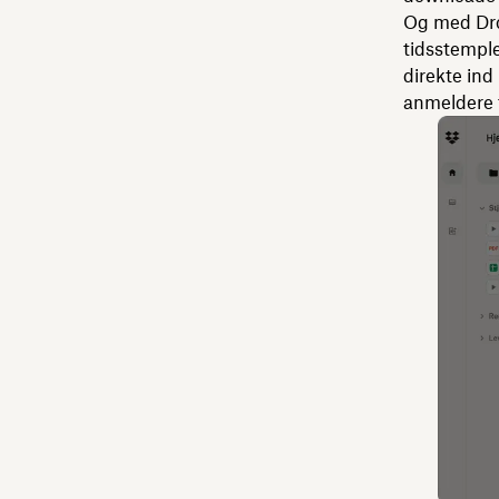
Og med Dro
tidsstempl
direkte ind
anmeldere f