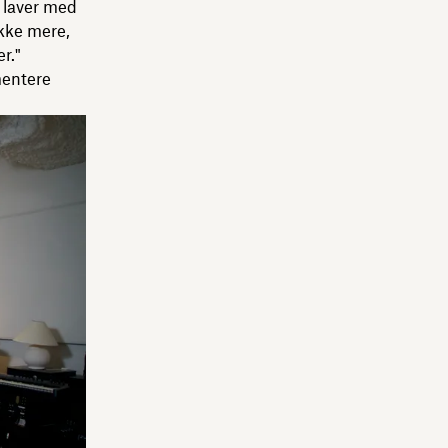
i laver med
ikke mere,
r."
mentere