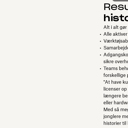
Resu
hist
Alt i alt gø
Alle aktive
Værktøjsab
Samarbejdet
Adgangskod
sikre overh
Teams behøv
forskellige
"At have ku
licenser op
længere be
eller hard
Med så mege
jonglere me
historier ti