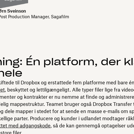
Ørn Sveinson
Post Production Manager, Sagafilm
ing: Én platform, der k
hele
iftede til Dropbox og erstattede fem platforme med bare én,
ret
, beskyttet og lettilgængeligt. Alle typer filer lige fra videoe
enter og kontrakter er nu nemme at finde og administrere
elig mappestruktur. Teamet bruger også Dropbox Transfer ti
t og dele mapper i stedet for at sende en masse e-mails om s
orskellige parter. Producere og kunder i udlandet modtager r
yttet med adgangskode
, så de kan gennemgå optagelser ude
tore filer.