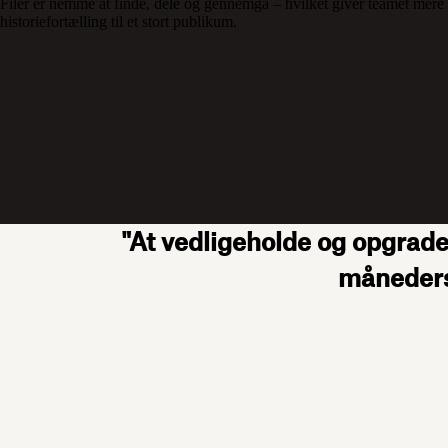
Filer er nemme at finde, dele og gennemgå – hvilket giver teamet mere ti
historiefortælling til et stort publikum.
"At vedligeholde og opgrader
måneders