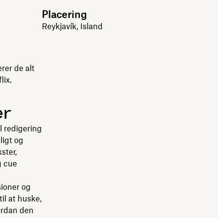
Placering
Reykjavík, Island
rer de alt
lix.
er
l redigering
ligt og
ster,
g cue
sioner og
til at huske,
vordan den