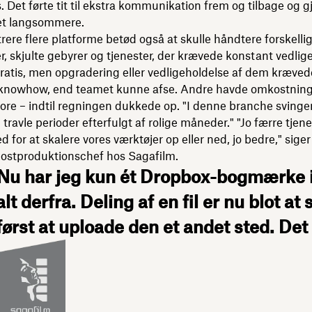
s. Det førte tit til ekstra kommunikation frem og tilbage og g
et langsommere.
rere flere platforme betød også at skulle håndtere forskelli
r, skjulte gebyrer og tjenester, der krævede konstant vedlig
ratis, men opgradering eller vedligeholdelse af dem kræved
 knowhow, end teamet kunne afse. Andre havde omkostninge
ore – indtil regningen dukkede op. "I denne branche svinge
ravle perioder efterfulgt af rolige måneder." "Jo færre tjenes
d for at skalere vores værktøjer op eller ned, jo bedre," sige
postproduktionschef hos Sagafilm.
Nu har jeg kun ét Dropbox-bogmærke i
alt derfra. Deling af en fil er nu blot a
først at uploade den et andet sted. De