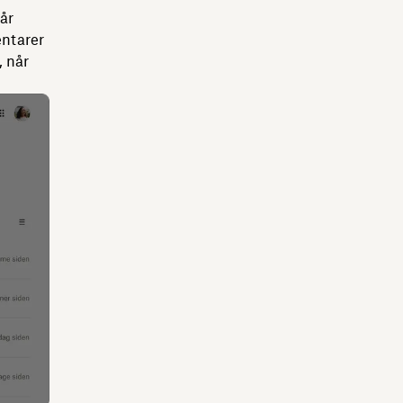
år
entarer
, når