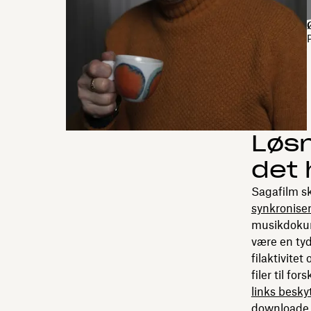
Løsn
det 
Sagafilm sk
synkronise
musikdokum
være en tyd
filaktivite
filer til f
links besk
downloade s