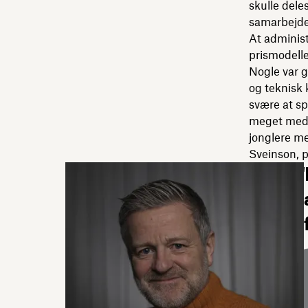
skulle dele
samarbejd
At administ
prismodelle
Nogle var g
og teknisk
svære at sp
meget med t
jonglere me
Sveinson, 
"