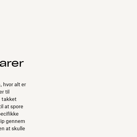
larer
 hvor alt er
r til
 takket
l at spore
pecifikke
åklip gennem
n at skulle