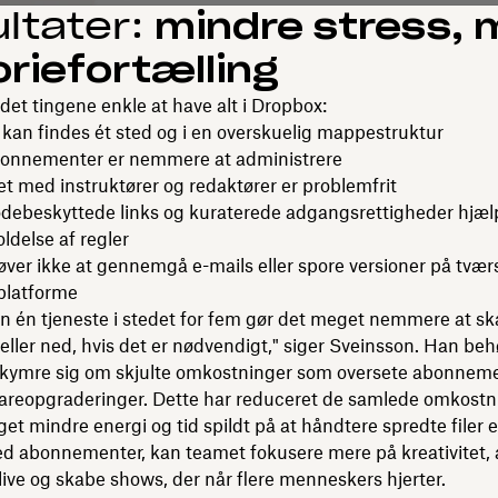
ltater:
mindre stress, 
oriefortælling
r det tingene enkle at have alt i Dropbox:
r kan findes ét sted og i en overskuelig mappestruktur
onnementer er nemmere at administrere
 med instruktører og redaktører er problemfrit
ebeskyttede links og kuraterede adgangsrettigheder hjæl
oldelse af regler
er ikke at gennemgå e-mails eller spore versioner på tværs
 platforme
n én tjeneste i stedet for fem gør det meget nemmere at sk
 eller ned, hvis det er nødvendigt," siger Sveinsson. Han beh
kymre sig om skjulte omkostninger som oversete abonnem
wareopgraderinger. Dette har reduceret de samlede omkostn
t mindre energi og tid spildt på at håndtere spredte filer e
d abonnementer, kan teamet fokusere mere på kreativitet, 
l live og skabe shows, der når flere menneskers hjerter.