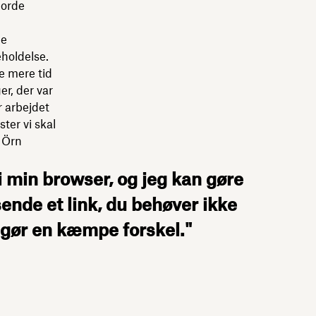
jorde
ge
eholdelse.
e mere tid
r, der var
r arbejdet
ter vi skal
r Örn
 min browser, og jeg kan gøre
t sende et link, du behøver ikke
t gør en kæmpe forskel."