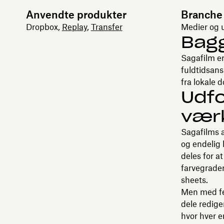
Anvendte produkter
Branche
Dropbox,
Replay
,
Transfer
Medier og 
Bag
Sagafilm er
fuldtidsans
fra lokale 
Udfo
vær
Sagafilms a
og endelig
deles for a
farvegrader
sheets.
Men med fem
dele rediger
hvor hver e