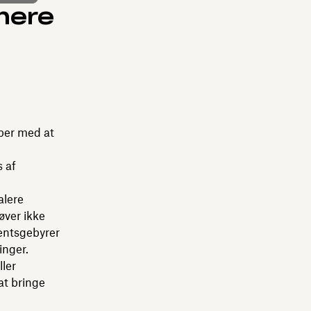
mere
per med at
 af
alere
øver ikke
entsgebyrer
inger.
ller
at bringe