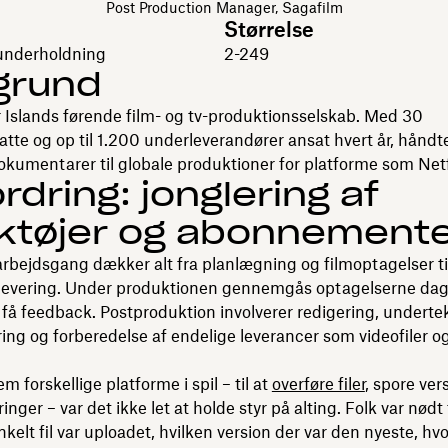
Post Production Manager, Sagafilm
Størrelse
underholdning
2-249
grund
 Islands førende film- og tv-produktionsselskab. Med 30
atte og op til 1.200 underleverandører ansat hvert år, håndte
dokumentarer til globale produktioner for platforme som Netf
rdring: jonglering af
ktøjer og abonnement
rbejdsgang dækker alt fra planlægning og filmoptagelser ti
 levering. Under produktionen gennemgås optagelserne dag
t få feedback. Postproduktion involverer redigering, undertek
ing og forberedelse af endelige leverancer som videofiler o
 forskellige platforme i spil – til at
overføre filer
, spore ver
inger – var det ikke let at holde styr på alting. Folk var nødt 
nkelt fil var uploadet, hvilken version der var den nyeste, h