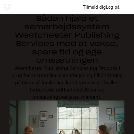
Tilmeld dig
Log på
Sådan hjalp et
samarbejdssystem
Westchester Publishing
Services med at vokse,
spare tid og øge
omsætningen
Westchester Publishing Services tog Dropbox i
brug for at strømline samarbejde og filhåndtering
på tværs af forskellige kundeprocesser, hvilket
forbedrede driftseffektiviteten og
omsætningsvæksten markant.