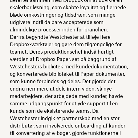
derefter sammen med Dropbox om at udvikle en
skalerbar løsning, som skabte loyalitet og fjernede
bløde omkostninger og tidsdræn, som mange
udgivere indtil da bare accepterede som
almindelige processer inden for branchen.
Derfra begyndte Westchester at tilføje flere
Dropbox-værktøjer og gøre dem tilgængelige for
teamet. Deres produktionschef indså hurtigt
værdien af Dropbox Paper, set på baggrund af
Westchesters bibliotek med kundedokumentation,
og konverterede biblioteket til Paper-dokumenter,
som kunne forbindes og deles. Det gjorde det
endnu nemmere at dele intern viden, så nye
medarbejdere, der arbejdede med kunder, havde
samme udgangspunkt for at yde support til en
kunde som de eksisterende teams. Da
Westchester indgik et partnerskab med en stor
distributør, som involverede onboarding af kunder
til konvertering af e-bøger, gjorde funktionerne i