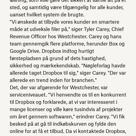
løsning, som ville gøre det sikkert at samle alt på ét
sted, og samtidig være tilgængelig for alle kunder,
uanset hvilket system de brugte.
"Vi ønskede at tilbyde vores kunder en smartere
måde at udveksle filer på," siger Tyler Carey, Chief
Revenue Officer hos Westchester. Carey og hans
team gennemgik flere platforme, herunder Box og
Google Drive. Dropbox indtog hurtigt
førstepladsen på grund af dets hastighed,
sikkerhed og mærkekendskab. "Nøgleforlag havde
allerede taget Dropbox til sig," siger Carey. "Der var
allerede en trend inden for branchen."
Det, der var afgørende for Westchester, var
serviceniveauet. "Vi henvendte os til en konkurrent
til Dropbox og forklarede, at vi var interesseret i
mange licenser og ville køre tusindvis af projekter
om året gennem softwaren," erindrer Carey. "Vi fik
besked på at gå til indkøbskurven og fylde den
online for at få et tilbud. Da vi kontaktede Dropbox,