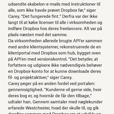
udsendte skabelon-e-mails med instruktioner til
alle, som ikke havde prøvet Dropbox før," siger
Carey. “Det fungerede fint." Derfra var der ikke
langt til at købe licenser til alle i virksomheden og
indføre Dropbox hos deres freelancere. Alt var på
plads næsten med det samme.
Da virksomheden allerede brugte API'er sammen
med andre klientsystemer, rekonstruerede de en
klientportal med Dropbox som hub, bygget oven
på API'en med versionskontrol. "Det betyder, at
forfattere og udgivere ikke nødvendigvis behøver
en Dropbox-konto for at kunne downloade deres
fil- og projektaktiver," siger Carey.
Carey peger på en anden fordel ved portalen:
gennemsigtighed. "Kunderne vil gerne vide, hvor
deres bog er, og hvornår de får den tilbage,”
udtaler han. Gennem samtaler med nøglekunder
erfarede Westchester, hvad der skulle til, og gik