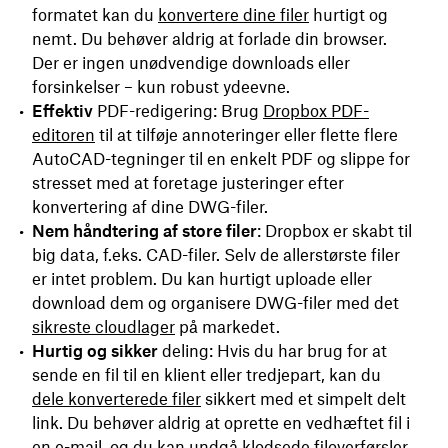
formatet kan du
konvertere dine filer
hurtigt og
nemt. Du behøver aldrig at forlade din browser.
Der er ingen unødvendige downloads eller
forsinkelser – kun robust ydeevne.
Effektiv
PDF-redigering: Brug
Dropbox PDF-
editoren
til at tilføje annoteringer eller flette flere
AutoCAD-tegninger til en enkelt PDF og slippe for
stresset med at foretage justeringer efter
konvertering af dine DWG-filer.
Nem håndtering af store filer
: Dropbox er skabt til
big data, f.eks. CAD-filer. Selv de allerstørste filer
er intet problem. Du kan hurtigt uploade eller
download dem og organisere DWG-filer med det
sikreste cloudlager
på markedet.
Hurtig og sikker
deling: Hvis du har brug for at
sende en fil til en klient eller tredjepart, kan du
dele konverterede filer
sikkert med et simpelt delt
link. Du behøver aldrig at oprette en vedhæftet fil i
en e-mail, og du kan undgå klodsede filoverførsler.