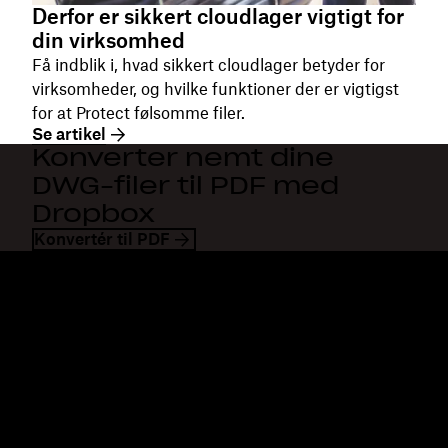
Derfor er sikkert cloudlager vigtigt for
din virksomhed
Få indblik i, hvad sikkert cloudlager betyder for
virksomheder, og hvilke funktioner der er vigtigst
for at Protect følsomme filer.
Se artikel
Konverter nemt dine
DWG-filer til PDF med
Dropbox
Konvertér til PDF
Dropbox
Produkter
Til computeren
Plus
Mobilapp
Professional
Integrationer
Business
Funktioner
Enterprise
Løsninger
Dash
Sikkerhed
DocSend
Tidlig adgang
Dropbox Sign
Skabeloner
Reclaim.ai