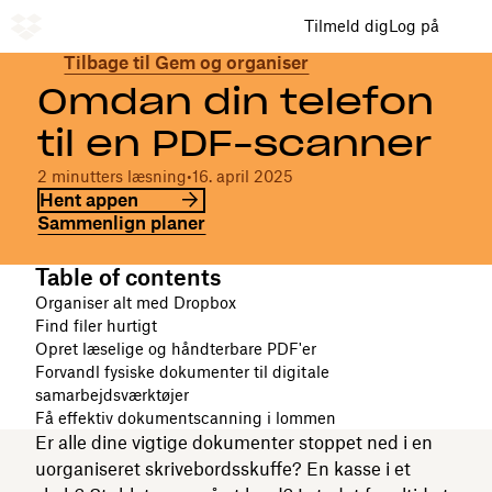
Tilmeld dig
Log på
Tilbage til Gem og organiser
Omdan din telefon
til en PDF-scanner
2 minutters læsning
•
16. april 2025
Hent appen
Sammenlign planer
Table of contents
Organiser alt med Dropbox
Find filer hurtigt
Opret læselige og håndterbare PDF'er
Forvandl fysiske dokumenter til digitale
samarbejdsværktøjer
Få effektiv dokumentscanning i lommen
Er alle dine vigtige dokumenter stoppet ned i en
uorganiseret skrivebordsskuffe? En kasse i et