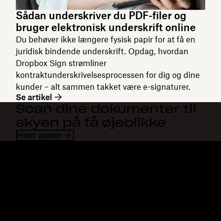
Sådan underskriver du PDF-filer og
bruger elektronisk underskrift online
Du behøver ikke længere fysisk papir for at få en
juridisk bindende underskrift. Opdag, hvordan
Dropbox Sign strømliner
kontraktunderskrivelsesprocessen for dig og dine
kunder – alt sammen takket være e-signaturer.
Se artikel
Scan dine dokumenter til
skyen på få øjeblikke
Hent appen
Dropbox
Produkter
Til computeren
Plus
Mobilapp
Professional
Integrationer
Business
Funktioner
Enterprise
Løsninger
Dash
Sikkerhed
DocSend