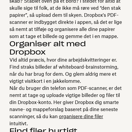
skab? Stablet oven på et bord? I stedet for altid at
skulle sige til folk, at de ikke må røre ved “den stak
papirer”, så upload dem til skyen. Dropbox's PDF-
scanner er indbygget direkte i appen, så det er lige
så nemt at tilføje og organisere alle dine papirer
som at tage et billede og gemme det i en mappe.
Organiser alt med
Dropbox
Vid altid præcis, hvor dine arbejdskvitteringer er.
Find straks billeder af whiteboard-brainstorming,
når du har brug for dem. Og glem aldrig mere et
vigtigt visitkort i en jakkelomme.
Når du bruger din telefon som PDF-scanner, er det
nemt at tage og uploade vigtige billeder og filer til
din Dropbox-konto. Her giver Dropbox dig smarte
navne- og mappeforslag baseret på dine seneste
scanninger, så du kan
organisere dine filer
intuitivt.
Find filer hurtigt