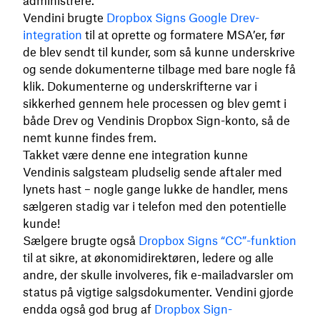
administrere.
Vendini brugte
Dropbox Signs Google Drev-
integration
til at oprette og formatere MSA’er, før
de blev sendt til kunder, som så kunne underskrive
og sende dokumenterne tilbage med bare nogle få
klik. Dokumenterne og underskrifterne var i
sikkerhed gennem hele processen og blev gemt i
både Drev og Vendinis Dropbox Sign-konto, så de
nemt kunne findes frem.
Takket være denne ene integration kunne
Vendinis salgsteam pludselig sende aftaler med
lynets hast – nogle gange lukke de handler, mens
sælgeren stadig var i telefon med den potentielle
kunde!
Sælgere brugte også
Dropbox Signs “CC”-funktion
til at sikre, at økonomidirektøren, ledere og alle
andre, der skulle involveres, fik e-mailadvarsler om
status på vigtige salgsdokumenter. Vendini gjorde
endda også god brug af
Dropbox Sign-