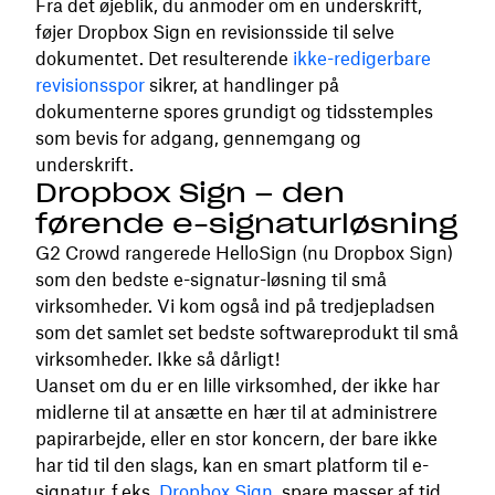
Fra det øjeblik, du anmoder om en underskrift,
føjer Dropbox Sign en revisionsside til selve
dokumentet. Det resulterende
ikke-redigerbare
revisionsspor
sikrer, at handlinger på
dokumenterne spores grundigt og tidsstemples
som bevis for adgang, gennemgang og
underskrift.
Dropbox Sign – den
førende e-signaturløsning
G2 Crowd rangerede HelloSign (nu Dropbox Sign)
som den bedste e-signatur-løsning til små
virksomheder. Vi kom også ind på tredjepladsen
som det samlet set bedste softwareprodukt til små
virksomheder. Ikke så dårligt!
Uanset om du er en lille virksomhed, der ikke har
midlerne til at ansætte en hær til at administrere
papirarbejde, eller en stor koncern, der bare ikke
har tid til den slags, kan en smart platform til e-
signatur, f.eks.
Dropbox Sign
, spare masser af tid