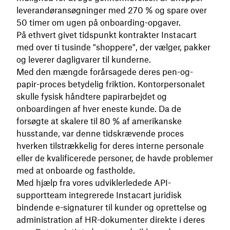
leverandøransøgninger med 270 % og spare over
50 timer om ugen på onboarding-opgaver.
På ethvert givet tidspunkt kontrakter Instacart
med over ti tusinde "shoppere", der vælger, pakker
og leverer dagligvarer til kunderne.
Med den mængde forårsagede deres pen-og-
papir-proces betydelig friktion. Kontorpersonalet
skulle fysisk håndtere papirarbejdet og
onboardingen af ​​hver eneste kunde. Da de
forsøgte at skalere til 80 % af amerikanske
husstande, var denne tidskrævende proces
hverken tilstrækkelig for deres interne personale
eller de kvalificerede personer, de havde problemer
med at onboarde og fastholde.
Med hjælp fra vores udviklerledede API-
supportteam integrerede Instacart juridisk
bindende e-signaturer til kunder og oprettelse og
administration af HR-dokumenter direkte i deres