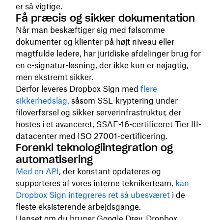
er så vigtige.
Få præcis og sikker dokumentation
Når man beskæftiger sig med følsomme
dokumenter og klienter på højt niveau eller
magtfulde ledere, har juridiske afdelinger brug for
en e-signatur-løsning, der ikke kun er nøjagtig,
men ekstremt sikker.
Derfor leveres Dropbox Sign med
flere
sikkerhedslag
, såsom SSL-kryptering under
filoverførsel og sikker serverinfrastruktur, der
hostes i et avanceret, SSAE-16-certificeret Tier III-
datacenter med ISO 27001-certificering.
Forenkl teknologiintegration og
automatisering
Med en API
, der konstant opdateres og
supporteres af vores interne teknikerteam,
kan
Dropbox Sign integreres ret så ubesværet
i de
fleste eksisterende arbejdsgange.
Uanset om du bruger Google Drev, Dropbox,