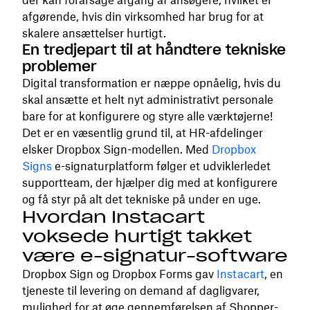
der kan forårsage afgang af ansøgere, hvilket er
afgørende, hvis din virksomhed har brug for at
skalere ansættelser hurtigt.
En tredjepart til at håndtere tekniske
problemer
Digital transformation er næppe opnåelig, hvis du
skal ansætte et helt nyt administrativt personale
bare for at konfigurere og styre alle værktøjerne!
Det er en væsentlig grund til, at HR-afdelinger
elsker Dropbox Sign-modellen. Med
Dropbox
Signs
e-signaturplatform følger et udviklerledet
supportteam, der hjælper dig med at konfigurere
og få styr på alt det tekniske på under en uge.
Hvordan Instacart
voksede hurtigt takket
være e-signatur-software
Dropbox Sign og Dropbox Forms gav
Instacart
, en
tjeneste til levering on demand af dagligvarer,
mulighed for at øge gennemførelsen af Shopper-