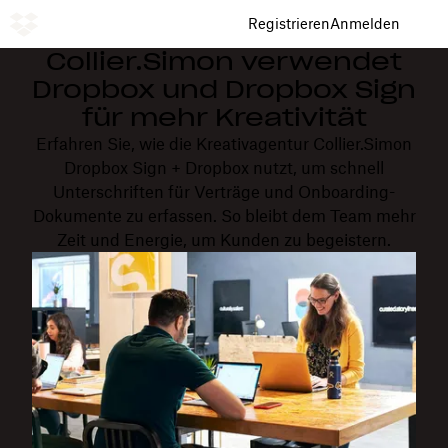
Registrieren
Anmelden
Collier.Simon verwendet
Dropbox und Dropbox Sign
für mehr Kreativität
Erfahren Sie, wie die Kreativagentur Collier.Simon
Dropbox Sign + Dropbox nutzt, um schnell
Unterschriften für Verträge und Onboarding-
Dokumente zu erfassen. So bleibt dem Team mehr
Zeit und Energie, um Kunden zu begeistern.