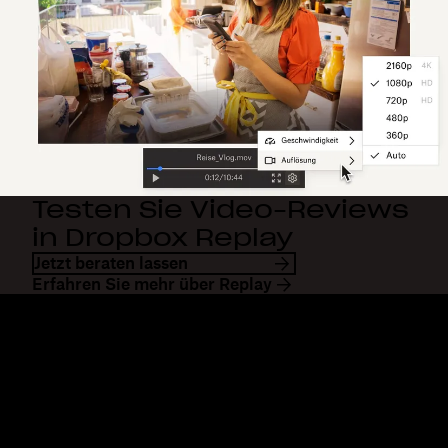
Testen Sie Video-Reviews
in Dropbox Replay
Jetzt beraten lassen
Erfahren Sie mehr über Replay
Dropbox
Produkte
Desktop-App
Plus
Mobile App
Professional
Integrationen
Business
Features
Enterprise
Lösungen
Dash
Sicherheit
DocSend