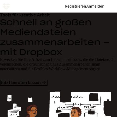
Registrieren
Anmelden
Tools für kreative Arbeit
Schnell an großen
Mediendateien
zusammenarbeiten –
mit Dropbox
Erwecken Sie Ihre Arbeit zum Leben – mit Tools, die die Dateiansicht
vereinfachen, die ortsunabhängiges Zusammenarbeiten smart
unterstützen und für flexibles Workflow-Management sorgen.
Jetzt beraten lassen