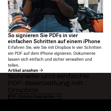
So signieren Sie PDFs in vier
einfachen Schritten auf einem iPhone
Erfahren Sie, wie Sie mit Dropbox in vier Schritten
ein PDF auf dem iPhone signieren. Dokumente
lassen sich einfach und sicher verwalten und
teilen.
Artikel ansehen
Schnelle und einfache
PDF-Bearbeitung mit
Dropbox
PDF-Dateien bearbeiten
Dropbox
Produkte
Desktop-App
Plus