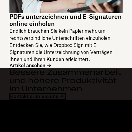
PDFs unterzeichnen und E-Signaturen
online einholen
Endlich brauchen Sie kein Papier mehr, um
rechtsverbindliche Unterschriften einzuholen.
Entdecken Sie, wie Dropbox Sign mit E-
Signaturen die Unterzeichnung von Verträgen
Ihnen und Ihren Kunden erleichtert.
Artikel ansehen
Bessere Zusammenarbeit
und höhere Produktivität
im Unternehmen
Kontaktieren Sie uns
Dropbox
Produkte
Desktop-App
Plus
Mobile App
Professional
Integrationen
Business
Features
Enterprise