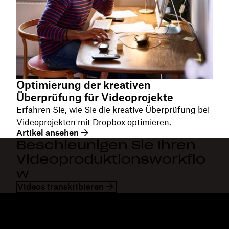
Optimierung der kreativen
Überprüfung für Videoprojekte
Erfahren Sie, wie Sie die kreative Überprüfung bei
Videoprojekten mit Dropbox optimieren.
Artikel ansehen
Beschleunigen Sie Ihren
Videoproduktionsworkflo
w
Videos transkribieren
Dropbox
Produkte
Desktop-App
Plus
Mobile App
Professional