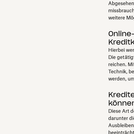
Abgesehen 
missbrauch
weitere Mö
Online
Kredit
Hierbei we
Die getäti
reichen. Mi
Technik, b
werden, um 
Kredit
könne
Diese Art d
darunter d
Ausbleiben
beeinträcht