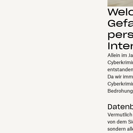
Welc
Gefa
per
Inte
Allein im 
Cyberkrimin
entstandene
Da wir imme
Cyberkrimin
Bedrohunge
Datenb
Vermutlich
von dem Si
sondern all