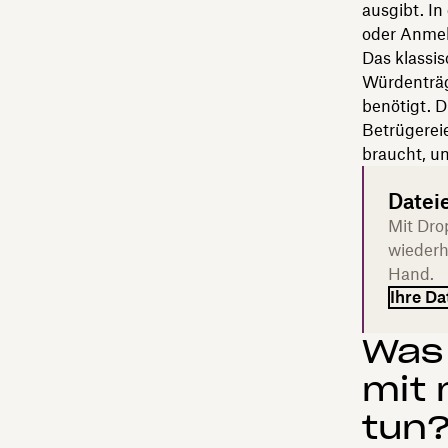
ausgibt. I
oder Anmel
Das klassis
Würdenträg
benötigt. D
Betrügereie
braucht, u
Datei
Mit Dro
wiederh
Hand.
Ihre Da
Was 
mit 
tun