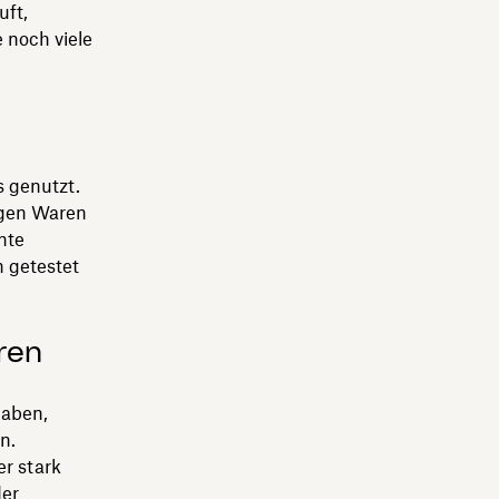
uft,
 noch viele
 genutzt.
igen Waren
nte
 getestet
eren
haben,
n.
r stark
der