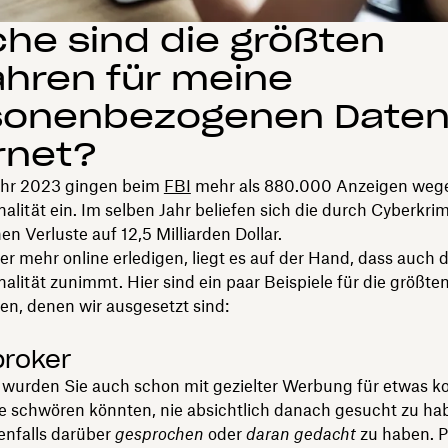
he sind die größten
hren für meine
sonenbezogenen Daten
rnet?
Jahr 2023 gingen beim
FBI
mehr als 880.000 Anzeigen weg
alität ein. Im selben Jahr beliefen sich die durch Cyberkrim
n Verluste auf 12,5 Milliarden Dollar.
r mehr online erledigen, liegt es auf der Hand, dass auch d
alität zunimmt. Hier sind ein paar Beispiele für die größte
n, denen wir ausgesetzt sind:
roker
 wurden Sie auch schon mit gezielter Werbung für etwas kon
e schwören könnten, nie absichtlich danach gesucht zu ha
enfalls darüber
gesprochen
oder
daran gedacht
zu haben. P