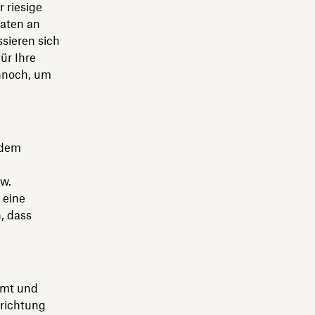
 riesige
Daten an
sieren sich
ür Ihre
ennoch, um
 dem
zw.
 eine
, dass
mmt und
nrichtung