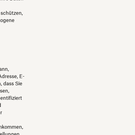
 schützen,
ezogene
ann,
dresse, E-
, dass Sie
sen,
ntifiziert
d
r
rumkommen,
ellungen