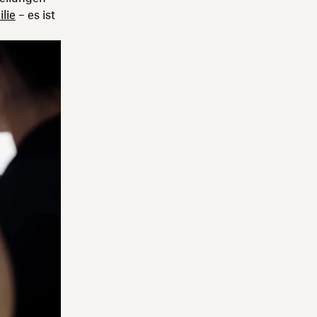
lie
– es ist