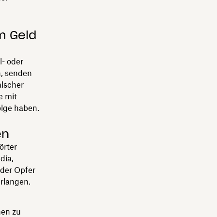
m Geld
l- oder
n, senden
alscher
e mit
olge haben.
en
örter
dia,
 der Opfer
erlangen.
n
nen zu