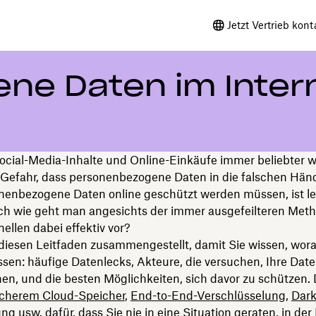
Jetzt Vertrieb kont
ne Daten im Inter
cial-Media-Inhalte und Online-Einkäufe immer beliebter 
 Gefahr, dass personenbezogene Daten in die falschen Hän
nenbezogene Daten online geschützt werden müssen, ist le
ch wie geht man angesichts der immer ausgefeilteren Met
ellen dabei effektiv vor?
diesen Leitfaden zusammengestellt, damit Sie wissen, wora
sen: häufige Datenlecks, Akteure, die versuchen, Ihre Date
en, und die besten Möglichkeiten, sich davor zu schützen.
icherem Cloud-Speicher
,
End-to-End-Verschlüsselung
,
Dar
ung
usw. dafür, dass Sie nie in eine Situation geraten, in der