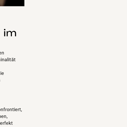
 im
en
inalität
ie
n
frontiert,
ben,
erfekt