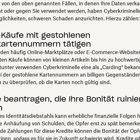
von den oben genannten Fällen, in denen Ihre Daten verka
t oder gegen Sie verwendet werden, haben Cyberkriminelle
glichkeiten, schweren Schaden anzurichten. Hierzu zählen:
-Käufe mit gestohlenen
kartennummern tätigen
rden häufig Online-Marktplätze oder E-Commerce-Websites
gten Käufe können von kleinen Artikeln bis hin zu hochwert
tunter verwenden Cyberkriminelle eine als „Carding“ bekan
ei der gestohlene Kartennummern an billigen Gegenständen
zu überprüfen, ob die Karten noch gültig sind.
e beantragen, die Ihre Bonität ruini
n
es Identitätsdiebstahls kann erhebliche finanzielle Folgen 
ie Anhäufung von Schulden, die Opfer erst zu spät bemerke
de Zahlungen für diese Kredite können die Bonität der Opfe
igen, sodass es für sie in Zukunft schwierig wird, Kredite o