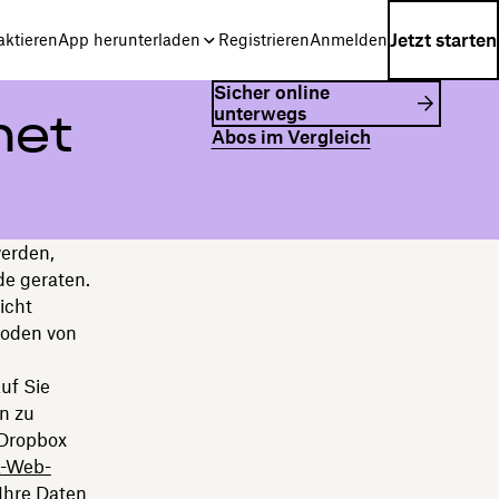
Jetzt starten
aktieren
App herunterladen
Registrieren
Anmelden
Sicher online
unterwegs
net
Abos im Vergleich
werden,
de geraten.
icht
hoden von
uf Sie
n zu
 Dropbox
k-Web-
 Ihre Daten