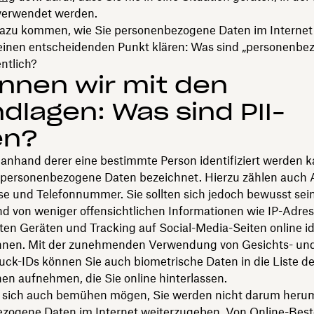
verwendet werden.
dazu kommen, wie Sie personenbezogene Daten im Internet
r einen entscheidenden Punkt klären: Was sind „personenb
ntlich?
nnen wir mit den
dlagen: Was sind PII-
en?
 anhand derer eine bestimmte Person identifiziert werden k
 personenbezogene Daten bezeichnet. Hierzu zählen auch A
e und Telefonnummer. Sie sollten sich jedoch bewusst sein
d von weniger offensichtlichen Informationen wie IP-Adres
n Geräten und Tracking auf Social-Media-Seiten online ide
nen. Mit der zunehmenden Verwendung von Gesichts- un
uck-IDs können Sie auch biometrische Daten in die Liste de
en aufnehmen, die Sie online hinterlassen.
e sich auch bemühen mögen, Sie werden nicht darum he
zogene Daten im Internet weiterzugeben. Von Online-Best