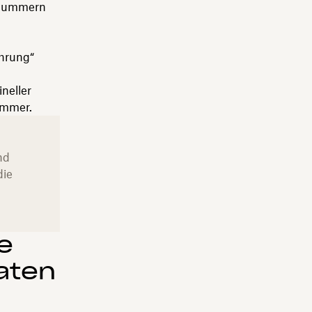
tonummern
hrung“
neller
ummer.
nd
die
e
aten