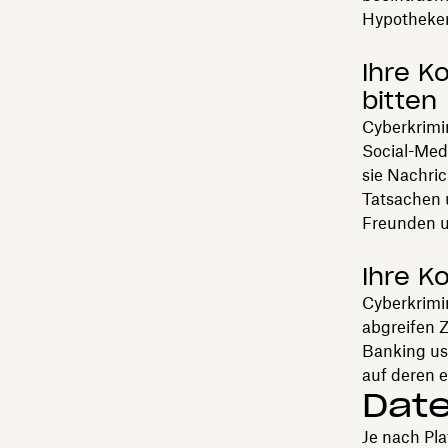
Hypotheken
Ihre K
bitten
Cyberkrimin
Social-Med
sie Nachric
Tatsachen 
Freunden u
Ihre K
Cyberkrimin
abgreifen 
Banking usw
auf deren 
Date
Je nach Pla