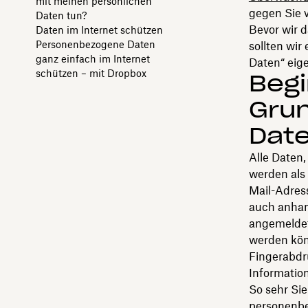
mit meinen persönlichen
gegen Sie 
Daten tun?
Bevor wir 
Daten im Internet schützen
Personenbezogene Daten
sollten wi
ganz einfach im Internet
Daten“ eige
schützen – mit Dropbox
Begi
Grun
Dat
Alle Daten,
werden als
Mail-Adress
auch anhan
angemeldete
werden kön
Fingerabdr
Information
So sehr Si
personenbe