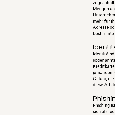
zugeschnit
Mengen an 
Unternehme
mehr für Ih
Adresse od
bestimmte 
Identi
Identitäts
sogenannte
Kreditkart
jemanden, d
Gefahr, di
diese Art d
Phishi
Phishing i
sich als re