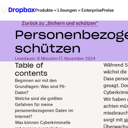
Produkte
Lösungen
Enterprise
Preise
Zurück zu „Sichern und schützen“
Personenbezoge
schützen
Lesedauer: 8 Minuten
•
17. November 2024
Table of
Während So
contents
wächst die
Dass perso
Beginnen wir mit den
gesagt. Do
Grundlagen: Was sind PII-
Cyberkrimin
Daten?
Welche sind die größten
Wir haben 
Gefahren für meine
achten müs
personenbezogenen Daten im
missbrauch
Internet?
sorgt mit
s
Was können Cyberkriminelle
Überwach