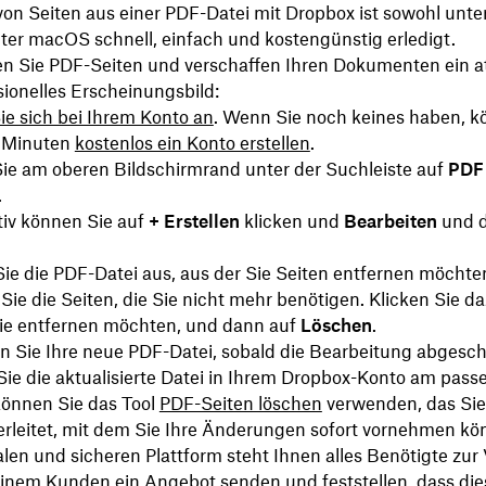
von Seiten aus einer PDF-Datei mit Dropbox ist sowohl unt
ter macOS schnell, einfach und kostengünstig erledigt.
en Sie PDF-Seiten und verschaffen Ihren Dokumenten ein at
ionelles Erscheinungsbild:
e sich bei Ihrem Konto an
. Wenn Sie noch keines haben, k
 Minuten
kostenlos ein Konto erstellen
.
Sie am oberen Bildschirmrand unter der Suchleiste auf
PDF
.
tiv können Sie auf
+ Erstellen
klicken und
Bearbeiten
und 
ie die PDF-Datei aus, aus der Sie Seiten entfernen möchte
ie die Seiten, die Sie nicht mehr benötigen. Klicken Sie da
 Sie entfernen möchten, und dann auf
Löschen
.
n Sie Ihre neue PDF-Datei, sobald die Bearbeitung abgeschl
ie die aktualisierte Datei in Ihrem Dropbox-Konto am pass
können Sie das Tool
PDF-Seiten löschen
verwenden, das Si
erleitet, mit dem Sie Ihre Änderungen sofort vornehmen kö
alen und sicheren Plattform steht Ihnen alles Benötigte zur
inem Kunden ein Angebot senden und feststellen, dass dies