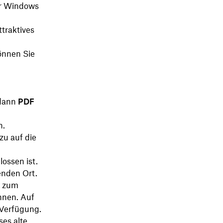
er Windows
traktives
önnen Sie
dann
PDF
n.
zu auf die
ossen ist.
enden Ort.
e zum
nnen. Auf
 Verfügung.
es alte