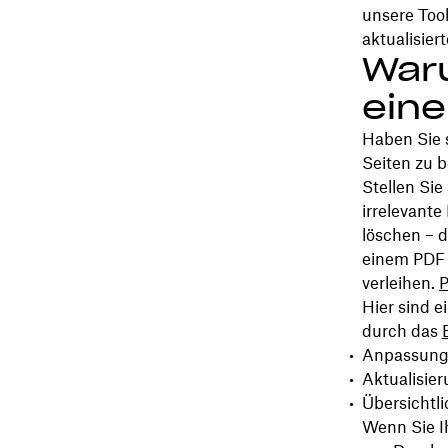
unsere Too
aktualisier
Waru
ein
Haben Sie 
Seiten zu 
Stellen Sie
irrelevante
löschen – d
einem PDF 
verleihen.
P
Hier sind e
durch das
Anpassung 
Aktualisie
Übersichtl
Wenn Sie I