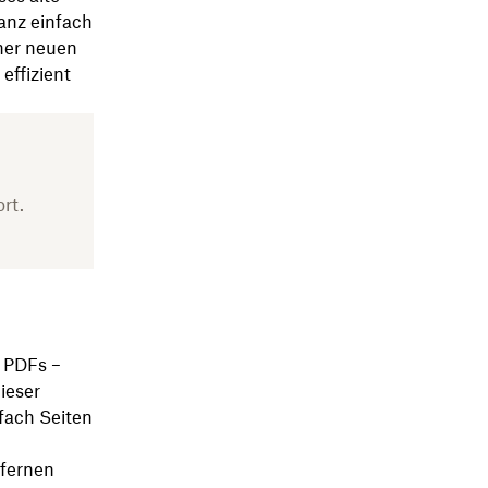
anz einfach
ner neuen
effizient
rt.
t PDFs –
ieser
nfach Seiten
tfernen