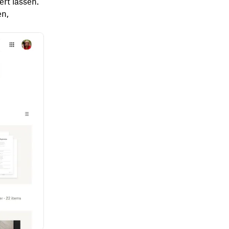
rt lassen.
en,