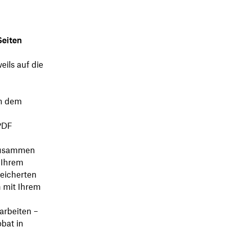
Seiten
eils auf die
ch dem
 PDF
 zusammen
 Ihrem
peicherten
 mit Ihrem
arbeiten –
obat in