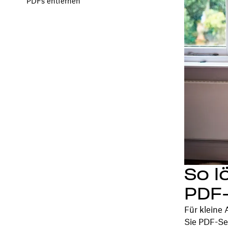
PDFs entfernen
So l
PDF
Für kleine
Sie PDF-Sei