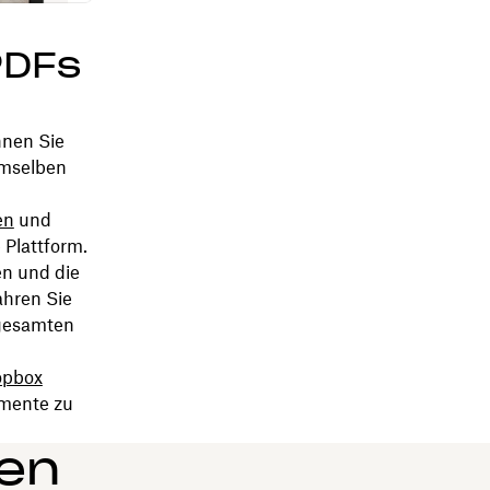
PDFs
nnen Sie
emselben
en
und
 Plattform.
n und die
ahren Sie
 gesamten
opbox
umente zu
gen