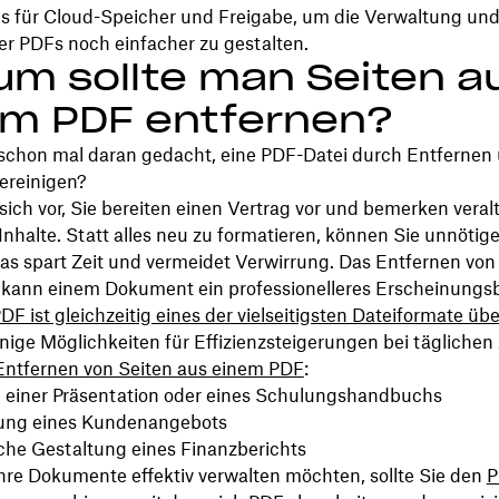
ls für Cloud-Speicher und Freigabe, um die Verwaltung un
ter PDFs noch einfacher zu gestalten.
m sollte man Seiten a
em PDF entfernen?
schon mal daran gedacht, eine PDF-Datei durch Entfernen 
bereinigen?
 sich vor, Sie bereiten einen Vertrag vor und bemerken veral
 Inhalte. Statt alles neu zu formatieren, können Sie unnötig
as spart Zeit und vermeidet Verwirrung. Das Entfernen von
kann einem Dokument ein professionelleres Erscheinungsb
DF ist gleichzeitig eines der vielseitigsten Dateiformate üb
inige Möglichkeiten für Effizienzsteigerungen bei tägliche
Entfernen von Seiten aus einem PDF
:
einer Präsentation oder eines Schulungshandbuchs
rung eines Kundenangebots
iche Gestaltung eines Finanzberichts
hre Dokumente effektiv verwalten möchten, sollte Sie den
P