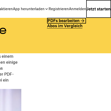
Jetzt starten
aktieren
App herunterladen
Registrieren
Anmelden
PDFs bearbeiten
Abos im Vergleich
ne
us einem
nen einige
as
er PDF-
i ein