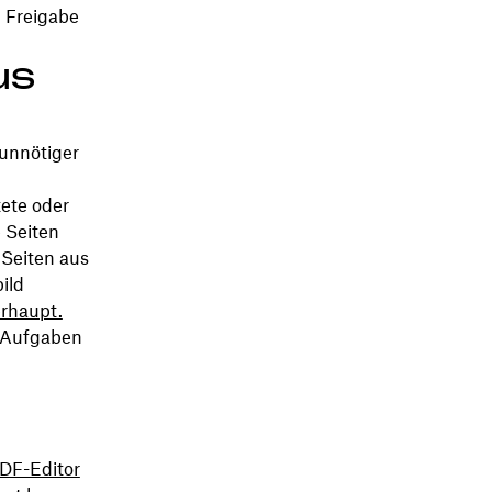
d Freigabe
us
unnötiger
tete oder
e Seiten
 Seiten aus
ild
erhaupt.
n Aufgaben
DF-Editor