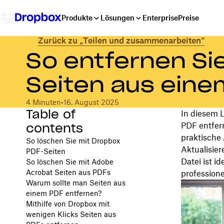
Produkte
Lösungen
Enterprise
Preise
Zurück zu „Teilen und zusammenarbeiten“
So entfernen Si
Seiten aus eine
4 Minuten
•
16. August 2025
Table of
In diesem L
contents
PDF entfern
praktische
So löschen Sie mit Dropbox
Aktualisie
PDF-Seiten
Datei ist i
So löschen Sie mit Adobe
Acrobat Seiten aus PDFs
profession
Warum sollte man Seiten aus
einem PDF entfernen?
Mithilfe von Dropbox mit
wenigen Klicks Seiten aus