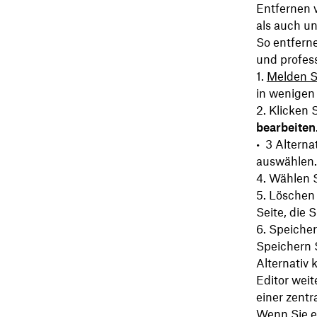
Entfernen 
als auch un
So entfern
und profess
Melden Si
in wenigen
Klicken 
bearbeiten
Alterna
auswählen.
Wählen S
Löschen S
Seite, die
Speicher
Speichern S
Alternativ 
Editor weit
einer zentr
Wenn Sie e