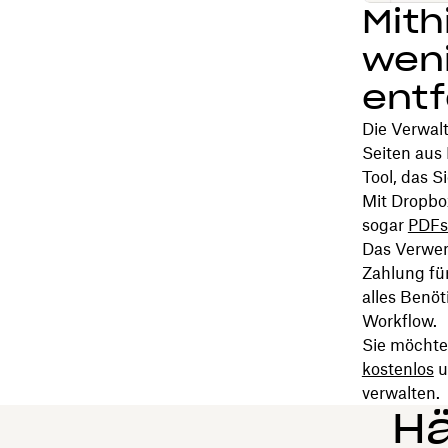
Mith
weni
ent
Die Verwal
Seiten aus
Tool, das S
Mit Dropbo
sogar
PDFs
Das Verwen
Zahlung fü
alles Benöt
Workflow.
Sie möchte
kostenlos
u
verwalten.
Hä