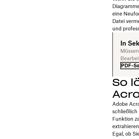
Diagramme 
eine Neufo
Datei verme
und profess
In Se
Müssen 
Bearbei
PDF-Se
So l
Acro
Adobe Acrob
schließlic
Funktion za
extrahieren
Egal, ob Si