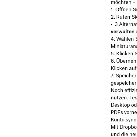
möchten – s
Öffnen Si
Rufen S
Alterna
verwalten
Wählen Si
Miniaturans
Klicken 
Übernehm
Klicken au
Speichern
gespeichert
Noch effiz
nutzen. Tes
Desktop od
PDFs vorne
Konto synch
Mit Dropbo
und die neu