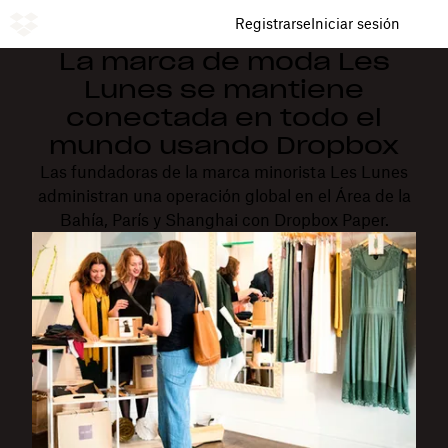
Registrarse
Iniciar sesión
La marca de moda Les
Lunes se mantiene
conectada en todo el
mundo usando Dropbox
Las fundadoras de la marca minorista Les Lunes
administran una operación global en el Área de la
Bahía, París y Shanghai con Dropbox Paper.