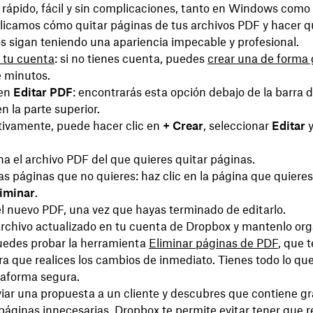
 rápido, fácil y sin complicaciones, tanto en Windows com
licamos cómo quitar páginas de tus archivos PDF y hacer q
 sigan teniendo una apariencia impecable y profesional.
 tu cuenta
: si no tienes cuenta, puedes
crear una de forma 
e minutos.
 en
Editar PDF
: encontrarás esta opción debajo de la barra 
 la parte superior.
tivamente, puede hacer clic en
+ Crear
, seleccionar
Editar
y
na el archivo PDF del que quieres quitar páginas.
as páginas que no quieres: haz clic en la página que quieres
iminar
.
l nuevo PDF, una vez que hayas terminado de editarlo.
archivo actualizado en tu cuenta de Dropbox y mantenlo org
edes probar la herramienta
Eliminar páginas de PDF
, que t
ara que realices los cambios de inmediato. Tienes todo lo qu
taforma segura.
viar una propuesta a un cliente y descubres que contiene gr
páginas innecesarias, Dropbox te permite evitar tener que 