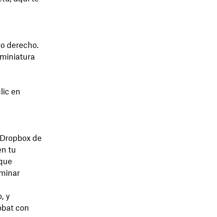
do derecho.
 miniatura
clic en
y Dropbox de
n tu
 que
iminar
, y
obat con