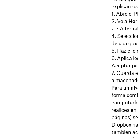
explicamos
Abre el 
Ve a
Her
Alterna
Seleccion
de cualquie
Haz clic 
Aplica l
Aceptar par
Guarda e
almacenado 
Para un niv
forma comb
computadora
realices en
páginas) s
Dropbox hac
también acc