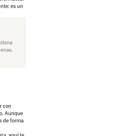
nte: es un
stiona
cenas.
r con
ato. Aunque
as de forma
ta, aquí te