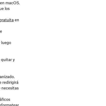
o en macOS.
ue los
gratuita
en
de
 luego
 quitar y
anizado.
e redirigirá
e necesitas
áficos
reformatear