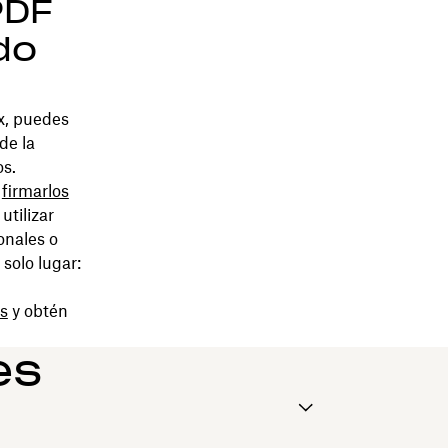
PDF
do
x, puedes
de la
os.
o
firmarlos
utilizar
onales o
solo lugar:
s
y obtén
es