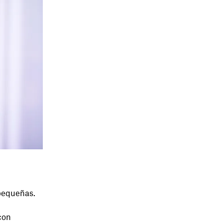
 pequeñas.
con