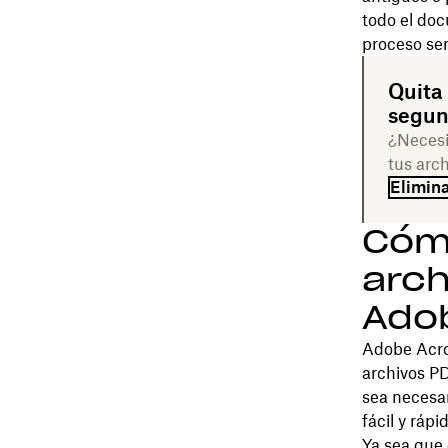
todo el doc
proceso senc
Quita
segun
¿Necesi
tus arc
Elimin
Cómo
arch
Ado
Adobe Acro
archivos PD
sea necesar
fácil y rápi
Ya sea que 