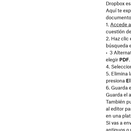
Dropbox es
Aquí te exp
documentos
Accede a
cuestión d
Haz clic
búsqueda en
Alterna
elegir
PDF
.
Seleccio
Elimina l
presiona
El
Guarda e
Guarda el 
También pu
al editor p
en una pla
Si vas a en
antiguos o 