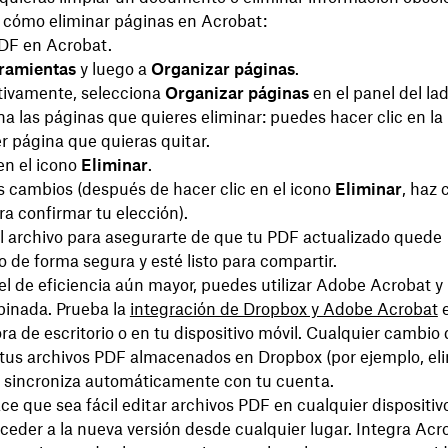
 cómo eliminar páginas en Acrobat:
PDF en Acrobat.
ramientas
y luego a
Organizar páginas
.
tivamente, selecciona
Organizar páginas
en el panel del la
a las páginas que quieres eliminar: puedes hacer clic en la
r página que quieras quitar.
en el icono
Eliminar
.
os cambios (después de hacer clic en el icono
Eliminar
, haz 
a confirmar tu elección).
l archivo para asegurarte de que tu PDF actualizado quede
de forma segura y esté listo para compartir.
el de eficiencia aún mayor, puedes utilizar Adobe Acrobat 
inada. Prueba la
integración de Dropbox y Adobe Acrobat
e
 de escritorio o en tu dispositivo móvil. Cualquier cambio
 tus archivos PDF almacenados en Dropbox (por ejemplo, el
e sincroniza automáticamente con tu cuenta.
e que sea fácil editar archivos PDF en cualquier dispositivo
eder a la nueva versión desde cualquier lugar. Integra Acr