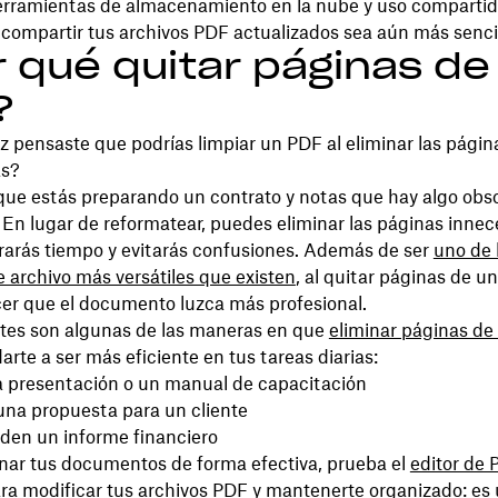
erramientas de almacenamiento en la nube y uso compartid
 compartir tus archivos PDF actualizados sea aún más sencil
 qué quitar páginas de
?
 pensaste que podrías limpiar un PDF al eliminar las págin
as?
ue estás preparando un contrato y notas que hay algo obso
. En lugar de reformatear, puedes eliminar las páginas innec
rarás tiempo y evitarás confusiones. Además de ser
uno de 
 archivo más versátiles que existen
, al quitar páginas de u
er que el documento luzca más profesional.
ntes son algunas de las maneras en que
eliminar páginas de
rte a ser más eficiente en tus tareas diarias:
a presentación o un manual de capacitación
una propuesta para un cliente
rden un informe financiero
onar tus documentos de forma efectiva, prueba el
editor de 
ra modificar tus archivos PDF y mantenerte organizado: es