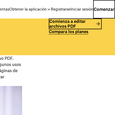
Comenzar
entas
Obtener la aplicación
Registrarse
Iniciar sesión
Comienza a editar
archivos PDF
Compara los planes
vo PDF.
lgunos usos
páginas de
zar