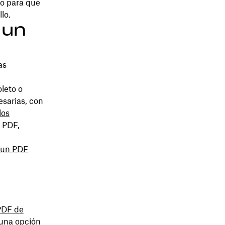
o para que
lo.
 un
as
leto o
esarias, con
los
n PDF,
 un PDF
PDF de
 una opción