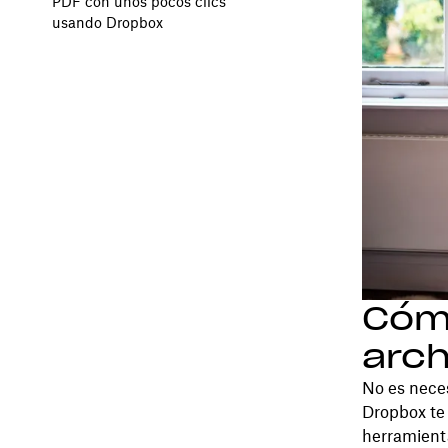
PDF con unos pocos clics
usando Dropbox
Cómo
arch
No es neces
Dropbox te
herramient