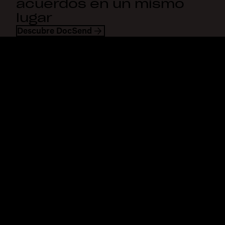
acuerdos en un mismo
lugar
Descubre DocSend
Dropbox
Productos
Aplicación para escritorio
Plus
Aplicación para dispositivos
Professional
móviles
Business
Integraciones
Enterprise
Características
Dash
Soluciones
DocSend
Seguridad
Dropbox Sign
Acceso anticipado
Reclaim.ai
Plantillas
Planes
Herramientas gratis
Actualizaciones de
productos
Características
Soporte
Enviar archivos de gran
Centro de ayuda
tamaño
Contacto
Enviar videos largos
Privacidad y condiciones
Almacenamiento de fotos
Política de cookies