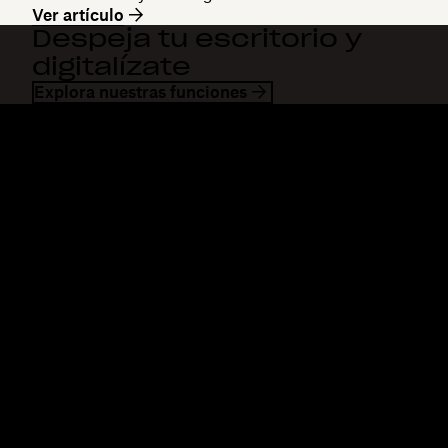
Ver artículo
Despeja tu escritorio y
digitalízate
Explora nuestras funciones
Dropbox
Productos
Aplicación para escritorio
Plus
Aplicación para dispositivos
Professional
móviles
Business
Integraciones
Enterprise
Características
Dash
Soluciones
DocSend
Seguridad
Dropbox Sign
Acceso anticipado
Reclaim.ai
Plantillas
Planes
Herramientas gratis
Actualizaciones de
productos
Características
Soporte
Enviar archivos de gran
Centro de ayuda
tamaño
Contacto