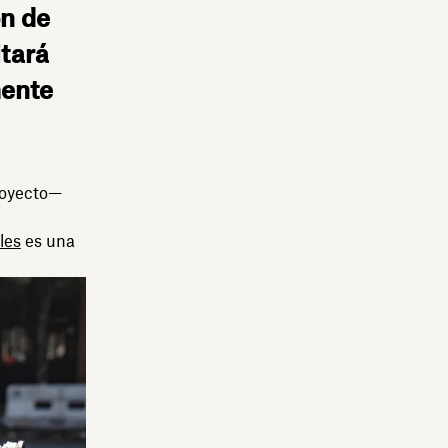
ón de
itará
mente
royecto—
les
es una