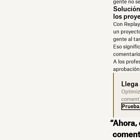
gente no se
Solución
los proy
Con Replay,
un proyecto
gente al ta
Eso signifi
comentario
A los profe
aprobación 
Llega 
Optimiz
comenta
Prueba
“Ahora,
comenta