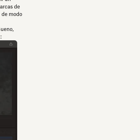
marcas de
o, de modo
Bueno,
: