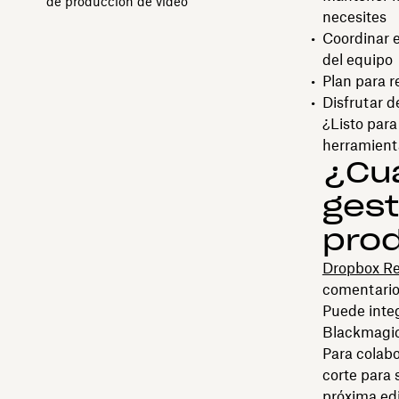
de producción de video
necesites
Coordinar 
del equipo
Plan para r
Disfrutar d
¿Listo para
herramienta
¿Cuá
gest
prod
Dropbox Re
comentarios
Puede inte
Blackmagic
Para colabo
corte para 
próxima edi