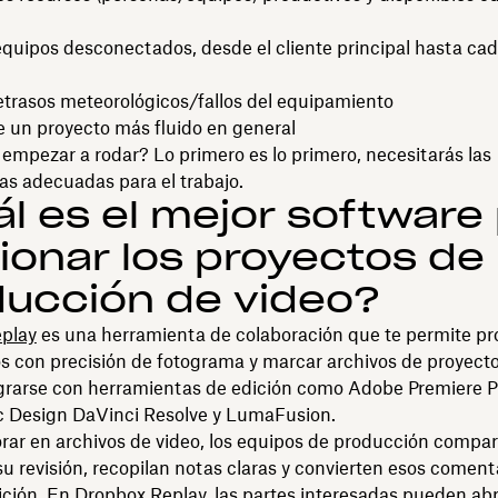
equipos desconectados, desde el cliente principal hasta c
etrasos meteorológicos/fallos del equipamiento
e un proyecto más fluido en general
 empezar a rodar? Lo primero es lo primero, necesitarás las
s adecuadas para el trabajo.
l es el mejor software
ionar los proyectos de
ucción de video?
play
es una herramienta de colaboración que te permite pr
 con precisión de fotograma y marcar archivos de proyecto
grarse con herramientas de edición como Adobe Premiere P
 Design DaVinci Resolve y LumaFusion.
rar en archivos de video, los equipos de producción compa
su revisión, recopilan notas claras y convierten esos comenta
ción. En Dropbox Replay, las partes interesadas pueden abr