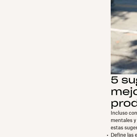
5 su
mejo
prod
Incluso con
mentales y 
estas suger
Define las 