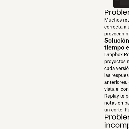
Proble
Muchos retr
correcta a 
provocan m
Solución
tiempo e
Dropbox Rep
proyectos 
cada versió
las respues
anteriores,
vista el con
Replay te 
notas en pa
un corte. P
Proble
incomp