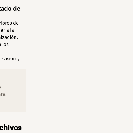
stado de
riores de
er a la
ización.
 los
evisión y
e
te.
rchivos