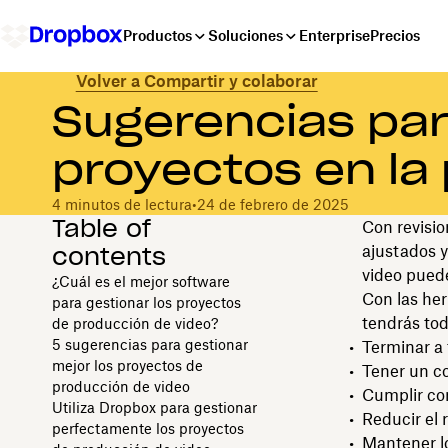
Productos
Soluciones
Enterprise
Precios
Volver a Compartir y colaborar
Sugerencias par
proyectos en la
4 minutos de lectura
•
24 de febrero de 2025
Table of
Con revisio
contents
ajustados y
video puede
¿Cuál es el mejor software
Con las her
para gestionar los proyectos
tendrás tod
de producción de video?
5 sugerencias para gestionar
Terminar a
mejor los proyectos de
Tener un co
producción de video
Cumplir con
Utiliza Dropbox para gestionar
Reducir el
perfectamente los proyectos
Mantener lo