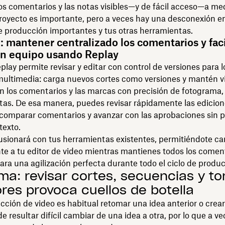
os comentarios y las notas visibles—y de fácil acceso—a me
royecto es importante, pero a veces hay una desconexión en
e producción importantes y tus otras herramientas.
: mantener centralizado los comentarios y facil
en equipo usando Replay
lay permite revisar y editar con control de versiones para l
multimedia: carga nuevos cortes como versiones y mantén v
n los comentarios y las marcas con precisión de fotograma,
tas. De esa manera, puedes revisar rápidamente las edicio
 comparar comentarios y avanzar con las aprobaciones sin 
texto.
usionará con tus herramientas existentes, permitiéndote ca
e a tu editor de video mientras mantienes todos los comen
ra una agilización perfecta durante todo el ciclo de produc
ma: revisar cortes, secuencias y t
ores provoca cuellos de botella
cción de video es habitual retomar una idea anterior o crea
 resultar difícil cambiar de una idea a otra, por lo que a ve