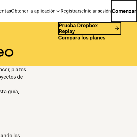
Comenzar
entas
Obtener la aplicación
Registrarse
Iniciar sesión
Prueba Dropbox
Replay
Compara los planes
eo
acer, plazos
oyectos de
sta guía,
uando los