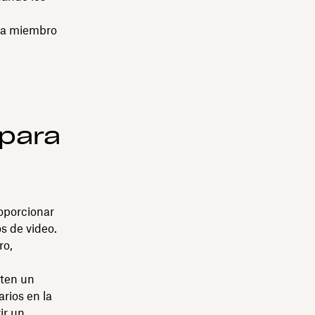
ada miembro
 para
oporcionar
s de video.
ro,
rten un
rios en la
ir un