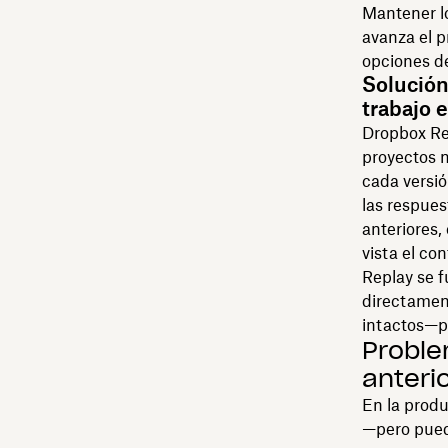
Mantener l
avanza el p
opciones d
Solución
trabajo 
Dropbox Rep
proyectos 
cada versió
las respues
anteriores,
vista el con
Replay se f
directament
intactos—pa
Proble
anteri
En la produ
—pero puede