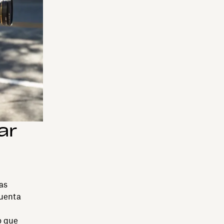
ar
as
cuenta
o que