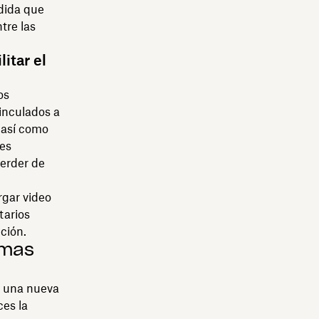
dida que
tre las
itar el
os
inculados a
 así como
nes
perder de
rgar video
tarios
ción.
omas
r una nueva
ces la