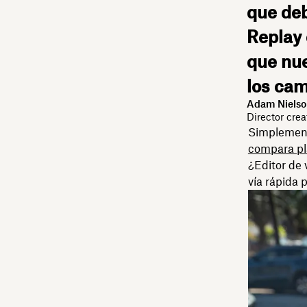
que deb
Replay 
que nu
los cam
Adam Niels
Director cre
Simplement
compara pla
¿Editor de
vía rápida 